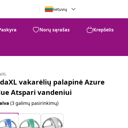
lietuvių
Paskyra
Norų sąrašas
Krepšelis
daXL
idaXL vakarėlių palapinė Azure
lue Atspari vandeniui
alva
(3 galimų pasirinkimų)