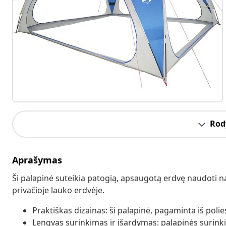
Rody
Aprašymas
Ši palapinė suteikia patogią, apsaugotą erdvę naudoti nam
privačioje lauko erdvėje.
Praktiškas dizainas: ši palapinė, pagaminta iš poli
Lengvas surinkimas ir išardymas: palapinės surinkim