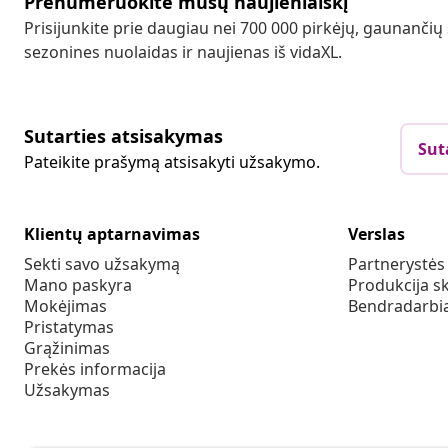
Prenumeruokite mūsų naujienlaiškį
Prisijunkite prie daugiau nei 700 000 pirkėjų, gaunančių
sezonines nuolaidas ir naujienas iš vidaXL.
Sutarties atsisakymas
Sut
Pateikite prašymą atsisakyti užsakymo.
Klientų aptarnavimas
Verslas
Sekti savo užsakymą
Partnerystė
Mano paskyra
Produkcija sk
Mokėjimas
Bendradarbia
Pristatymas
Grąžinimas
Prekės informacija
Užsakymas