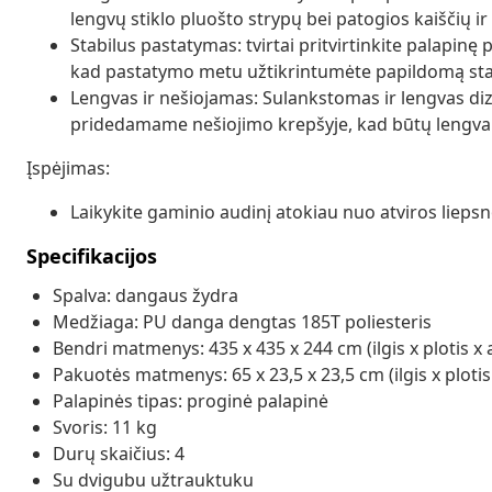
lengvų stiklo pluošto strypų bei patogios kaiščių i
Stabilus pastatymas: tvirtai pritvirtinkite palapin
kad pastatymo metu užtikrintumėte papildomą st
Lengvas ir nešiojamas: Sulankstomas ir lengvas dizai
pridedamame nešiojimo krepšyje, kad būtų lengva 
Įspėjimas:
Laikykite gaminio audinį atokiau nuo atviros liepsno
Specifikacijos
Spalva: dangaus žydra
Medžiaga: PU danga dengtas 185T poliesteris
Bendri matmenys: 435 x 435 x 244 cm (ilgis x plotis x 
Pakuotės matmenys: 65 x 23,5 x 23,5 cm (ilgis x plotis
Palapinės tipas: proginė palapinė
Svoris: 11 kg
Durų skaičius: 4
Su dvigubu užtrauktuku