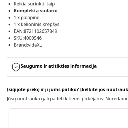
Reikia surinkti: taip
Komplektą sudaro:
1 x palapinė
1 x kelioninis krepšys
EAN:8721102657849
SKU:4009546
Brand:vidaXL
Saugumo ir atitikties informacija
Įsigijote prekę ir ji jums patiko? Įkelkite jos nuotrau
Jūsų nuotrauka gali padėti kitiems pirkėjams. Norėdami