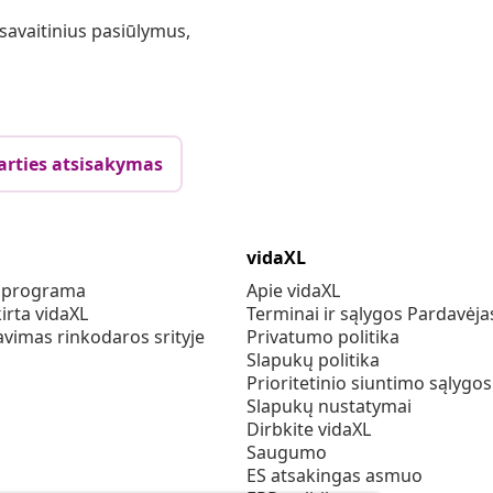
 savaitinius pasiūlymus,
arties atsisakymas
vidaXL
s programa
Apie vidaXL
irta vidaXL
Terminai ir sąlygos Pardavėja
vimas rinkodaros srityje
Privatumo politika
Slapukų politika
Prioritetinio siuntimo sąlygos
Slapukų nustatymai
Dirbkite vidaXL
Saugumo
ES atsakingas asmuo