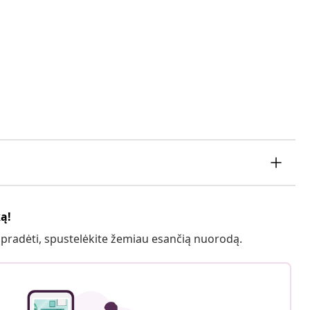
ką!
 pradėti, spustelėkite žemiau esančią nuorodą.