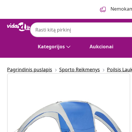
Ankstesnis
Kitas
Nemokama
Kategorijos
Aukcionai
Pagrindinis puslapis
Sporto Reikmenys
Poilsis Lau