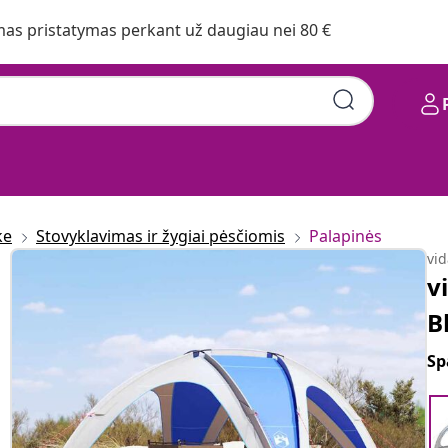
s pristatymas perkant už daugiau nei 80 €
ke
Stovyklavimas ir žygiai pėsčiomis
Palapinės
vi
v
B
Sp