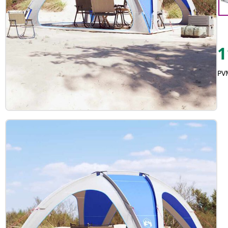
1
PVM