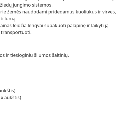
r žiedų jungimo sistemos.
ę prie žemės naudodami pridedamus kuoliukus ir virves,
abilumą.
nas leidžia lengvai supakuoti palapinę ir laikyti ją
transportuoti.
s ir tiesioginių šilumos šaltinių.
aukštis)
 x aukštis)