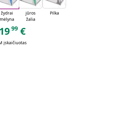
žydrai
jūros
Pilka
mėlyna
žalia
99
19
€
 įskaičiuotas