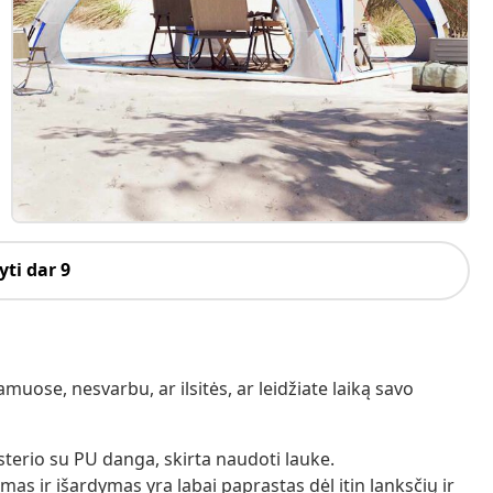
ti dar 9
uose, nesvarbu, ar ilsitės, ar leidžiate laiką savo
esterio su PU danga, skirta naudoti lauke.
as ir išardymas yra labai paprastas dėl itin lanksčių ir