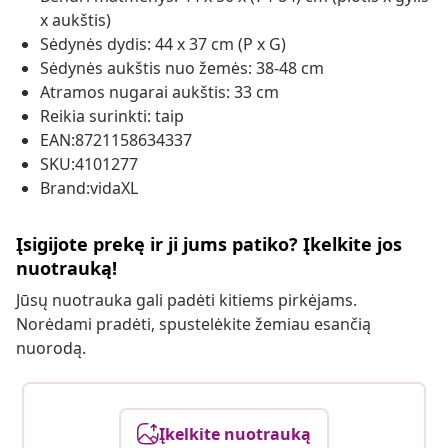
x aukštis)
Sėdynės dydis: 44 x 37 cm (P x G)
Sėdynės aukštis nuo žemės: 38-48 cm
Atramos nugarai aukštis: 33 cm
Reikia surinkti: taip
EAN:8721158634337
SKU:4101277
Brand:vidaXL
Įsigijote prekę ir ji jums patiko? Įkelkite jos
nuotrauką!
Jūsų nuotrauka gali padėti kitiems pirkėjams.
Norėdami pradėti, spustelėkite žemiau esančią
nuorodą.
Įkelkite nuotrauką