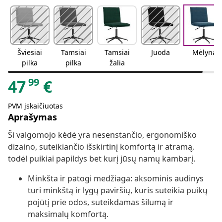
Šviesiai
Tamsiai
Tamsiai
Juoda
Mėlyna
pilka
pilka
žalia
99
47
€
PVM įskaičiuotas
Aprašymas
Ši valgomojo kėdė yra nesenstančio, ergonomiško
dizaino, suteikiančio išskirtinį komfortą ir atramą,
todėl puikiai papildys bet kurį jūsų namų kambarį.
Minkšta ir patogi medžiaga: aksominis audinys
turi minkštą ir lygų paviršių, kuris suteikia puikų
pojūtį prie odos, suteikdamas šilumą ir
maksimalų komfortą.