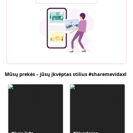
Mūsų prekės – jūsų įkvėptas stilius #sharemevidaxl