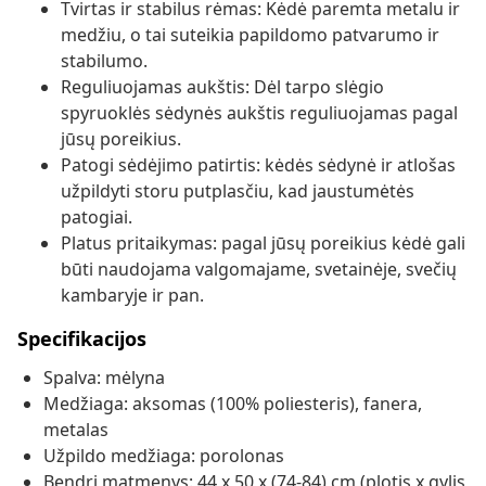
Tvirtas ir stabilus rėmas: Kėdė paremta metalu ir
medžiu, o tai suteikia papildomo patvarumo ir
stabilumo.
Reguliuojamas aukštis: Dėl tarpo slėgio
spyruoklės sėdynės aukštis reguliuojamas pagal
jūsų poreikius.
Patogi sėdėjimo patirtis: kėdės sėdynė ir atlošas
užpildyti storu putplasčiu, kad jaustumėtės
patogiai.
Platus pritaikymas: pagal jūsų poreikius kėdė gali
būti naudojama valgomajame, svetainėje, svečių
kambaryje ir pan.
Specifikacijos
Spalva: mėlyna
Medžiaga: aksomas (100% poliesteris), fanera,
metalas
Užpildo medžiaga: porolonas
Bendri matmenys: 44 x 50 x (74-84) cm (plotis x gylis