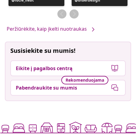
Įrašą
lucie_liebt
Įrašą
bluerdesign
paskelbė
paskelbė
Peržiūrėkite, kaip įkelti nuotraukas
Susisiekite su mumis!
Eikite į pagalbos centrą
Rekomenduojama
Pabendraukite su mumis