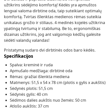
užtikrins sėdėjimo komfortą! Kėdės yra apmuštos
lengvai valoma dirbtine oda, taip suteikiant optimalų
komfortą. Tvirtas išlenktas medienos rėmas suteikia
unikalaus grožio ir stiliaus. 4 medinės kojelės užtikrina
ypatingą tvirtumą ir stabilumą. Be to, ergonomiškas
dizainas užtikrins, jog ant valgomojo kėdžių galėsite
sėdėti valandų valandas!
Pristatymą sudaro dvi dirbtinės odos baro kėdės.
Specifikacijos
Spalva: kreminė ir ruda
Apmušalo medžiaga: dirbtinė oda
Rėmas: gražiai išlenkta mediena
Matmenys: 51,5 x 54 x 78 cm (plotis x gylis x aukštis)
Sėdynės plotis: 51,5 cm
Sėdynės gylis: 40 cm
Sėdimos dalies aukštis nuo žemės: 50 cm
Atlošo aukštis: 37 cm