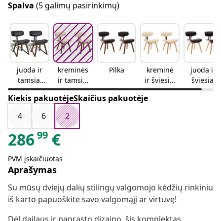
Spalva
(5 galimų pasirinkimų)
juoda ir
kreminės
Pilka
kreminė
juoda ir
tamsiai
ir tamsiai
ir šviesiai
šviesiai
ruda
rudos
ruda
ruda
Kiekis pakuotėjeSkaičius pakuotėje
4
6
2
99
286
€
PVM įskaičiuotas
Aprašymas
Su mūsų dviejų dalių stilingų valgomojo kėdžių rinkiniu
iš karto papuoškite savo valgomąjį ar virtuvę!
Dėl dailaus ir paprasto dizaino, šis komplektas