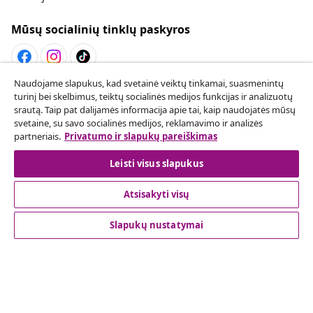
Mūsų socialinių tinklų paskyros
Naudojame slapukus, kad svetainė veiktų tinkamai, suasmenintų
Sutarties atsisakymas
turinį bei skelbimus, teiktų socialinės medijos funkcijas ir analizuotų
srautą. Taip pat dalijamės informacija apie tai, kaip naudojatės mūsų
Pateikite prašymą atsisakyti užsakymo.
svetaine, su savo socialinės medijos, reklamavimo ir analizės
partneriais.
Privatumo ir slapukų pareiškimas
Sutarties atsisakymas
Leisti visus slapukus
Atsisakyti visų
Klientų aptarnavimas
Slapukų nustatymai
Verslas
vidaXL