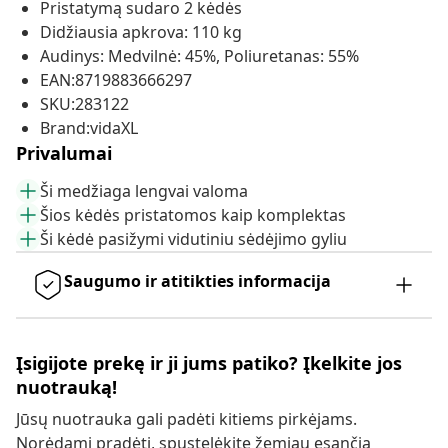
Pristatymą sudaro 2 kėdės
Didžiausia apkrova: 110 kg
Audinys: Medvilnė: 45%, Poliuretanas: 55%
EAN:8719883666297
SKU:283122
Brand:vidaXL
Privalumai
Ši medžiaga lengvai valoma
Šios kėdės pristatomos kaip komplektas
Ši kėdė pasižymi vidutiniu sėdėjimo gyliu
Saugumo ir atitikties informacija
Įsigijote prekę ir ji jums patiko? Įkelkite jos
nuotrauką!
Jūsų nuotrauka gali padėti kitiems pirkėjams.
Norėdami pradėti, spustelėkite žemiau esančią