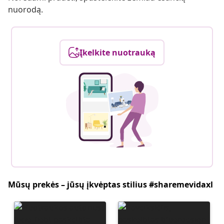
nuorodą.
Įkelkite nuotrauką
Mūsų prekės – jūsų įkvėptas stilius #sharemevidaxl