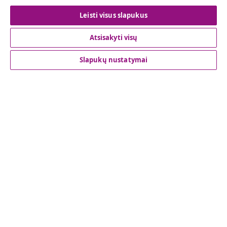
Sutarties atsisakymas
Leisti visus slapukus
Atsisakyti visų
Klientų aptarnavimas
Slapukų nustatymai
Verslas
vidaXL
Atraskite daugiau
© 2008-2026 vidaXL www.vidaxl.lt yra vidaXL Marketplace