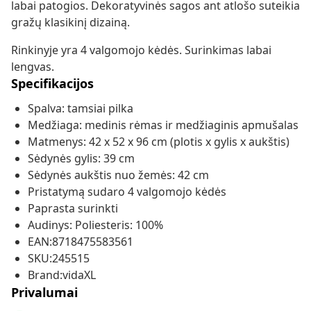
labai patogios. Dekoratyvinės sagos ant atlošo suteikia
gražų klasikinį dizainą.
Rinkinyje yra 4 valgomojo kėdės. Surinkimas labai
lengvas.
Specifikacijos
Spalva: tamsiai pilka
Medžiaga: medinis rėmas ir medžiaginis apmušalas
Matmenys: 42 x 52 x 96 cm (plotis x gylis x aukštis)
Sėdynės gylis: 39 cm
Sėdynės aukštis nuo žemės: 42 cm
Pristatymą sudaro 4 valgomojo kėdės
Paprasta surinkti
Audinys: Poliesteris: 100%
EAN:8718475583561
SKU:245515
Brand:vidaXL
Privalumai