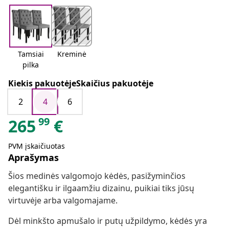
Tamsiai
Kreminė
pilka
Kiekis pakuotėjeSkaičius pakuotėje
2
4
6
99
265
€
PVM įskaičiuotas
Aprašymas
Šios medinės valgomojo kėdės, pasižyminčios
elegantišku ir ilgaamžiu dizainu, puikiai tiks jūsų
virtuvėje arba valgomajame.
Dėl minkšto apmušalo ir putų užpildymo, kėdės yra