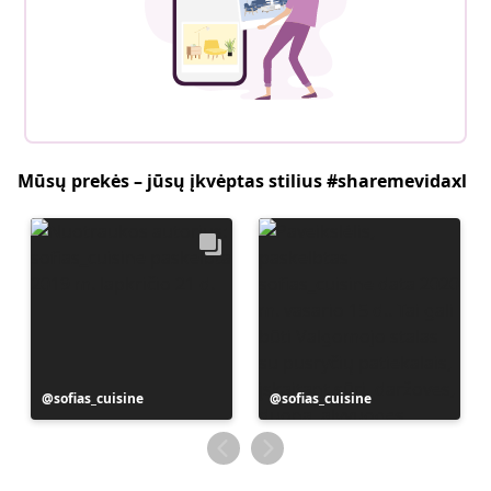
Mūsų prekės – jūsų įkvėptas stilius #sharemevidaxl
Įrašą
sofias_cuisine
Įrašą
sofias_cuisine
paskelbė
paskelbė