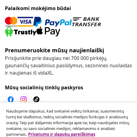
Palaikomi mokėjimo būdai
Prenumeruokite mūsų naujienlaiškį
Prisijunkite prie daugiau nei 700 000 pirkėjų,
gaunančių savaitinius pasiūlymus, sezonines nuolaidas
ir naujienas iš vidaXL.
Mūsų socialinių tinklų paskyros
Naudojame slapukus, kad svetainė veiktų tinkamai, suasmenintų
Sutarties atsisakymas
turinį bei skelbimus, teiktų socialinės medijos funkcijas ir analizuotų
srautą. Taip pat dalijamės informacija apie tai, kaip naudojatės mūsų
Pateikite prašymą atsisakyti užsakymo.
svetaine, su savo socialinės medijos, reklamavimo ir analizės
partneriais.
Privatumo ir slapukų pareiškimas