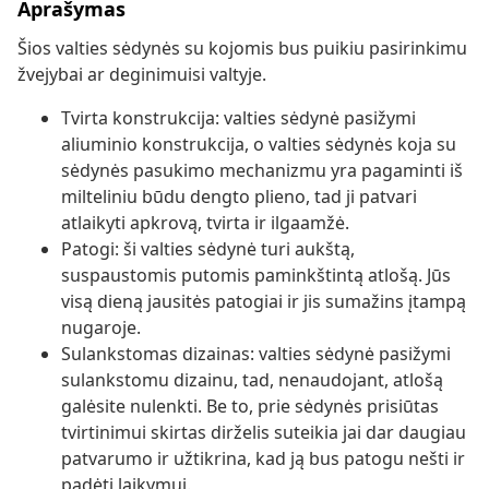
Aprašymas
Šios valties sėdynės su kojomis bus puikiu pasirinkimu
žvejybai ar deginimuisi valtyje.
Tvirta konstrukcija: valties sėdynė pasižymi
aliuminio konstrukcija, o valties sėdynės koja su
sėdynės pasukimo mechanizmu yra pagaminti iš
milteliniu būdu dengto plieno, tad ji patvari
atlaikyti apkrovą, tvirta ir ilgaamžė.
Patogi: ši valties sėdynė turi aukštą,
suspaustomis putomis paminkštintą atlošą. Jūs
visą dieną jausitės patogiai ir jis sumažins įtampą
nugaroje.
Sulankstomas dizainas: valties sėdynė pasižymi
sulankstomu dizainu, tad, nenaudojant, atlošą
galėsite nulenkti. Be to, prie sėdynės prisiūtas
tvirtinimui skirtas dirželis suteikia jai dar daugiau
patvarumo ir užtikrina, kad ją bus patogu nešti ir
padėti laikymui.