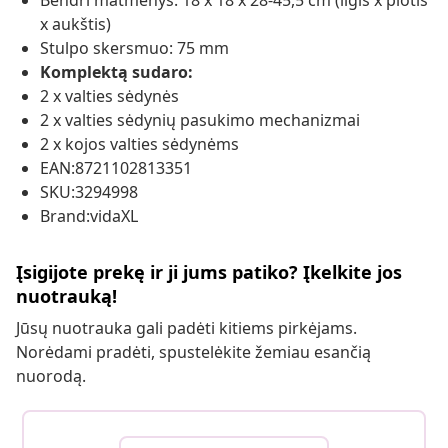
Bendri matmenys: 18 x 18 x 28-45,5 cm (ilgis x plotis
x aukštis)
Stulpo skersmuo: 75 mm
Komplektą sudaro:
2 x valties sėdynės
2 x valties sėdynių pasukimo mechanizmai
2 x kojos valties sėdynėms
EAN:8721102813351
SKU:3294998
Brand:vidaXL
Įsigijote prekę ir ji jums patiko? Įkelkite jos
nuotrauką!
Jūsų nuotrauka gali padėti kitiems pirkėjams.
Norėdami pradėti, spustelėkite žemiau esančią
nuorodą.