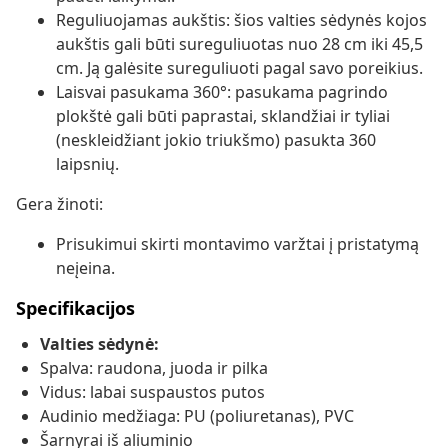
Reguliuojamas aukštis: šios valties sėdynės kojos
aukštis gali būti sureguliuotas nuo 28 cm iki 45,5
cm. Ją galėsite sureguliuoti pagal savo poreikius.
Laisvai pasukama 360°: pasukama pagrindo
plokštė gali būti paprastai, sklandžiai ir tyliai
(neskleidžiant jokio triukšmo) pasukta 360
laipsnių.
Gera žinoti:
Prisukimui skirti montavimo varžtai į pristatymą
neįeina.
Specifikacijos
Valties sėdynė:
Spalva: raudona, juoda ir pilka
Vidus: labai suspaustos putos
Audinio medžiaga: PU (poliuretanas), PVC
Šarnyrai iš aliuminio