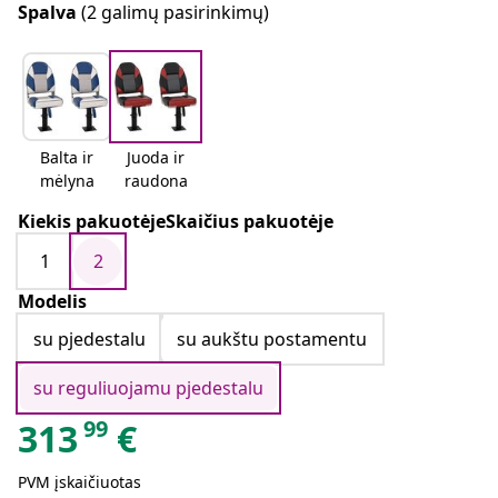
Spalva
(2 galimų pasirinkimų)
Balta ir
Juoda ir
mėlyna
raudona
Kiekis pakuotėjeSkaičius pakuotėje
1
2
Modelis
su pjedestalu
su aukštu postamentu
su reguliuojamu pjedestalu
99
313
€
PVM įskaičiuotas