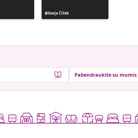
Įrašą
Darja Čiček
paskelbė
Pabendraukite su mumis