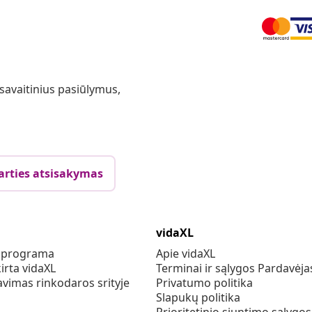
 savaitinius pasiūlymus,
arties atsisakymas
vidaXL
s programa
Apie vidaXL
irta vidaXL
Terminai ir sąlygos Pardavėja
vimas rinkodaros srityje
Privatumo politika
Slapukų politika