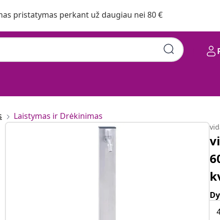
s pristatymas perkant už daugiau nei 80 €
s
Laistymas ir Drėkinimas
vi
v
6
k
Dy