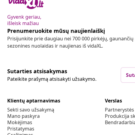
Gyvenk geriau,
išleisk mažiau
Prenumeruokite mūsų naujienlaiškį
Prisijunkite prie daugiau nei 700 000 pirkėjų, gaunančių
sezonines nuolaidas ir naujienas iš vidaXL.
Sutarties atsisakymas
Sut
Pateikite prašymą atsisakyti užsakymo.
Klientų aptarnavimas
Verslas
Sekti savo užsakymą
Partnerystė
Mano paskyra
Produkcija sk
Mokėjimas
Bendradarbia
Pristatymas