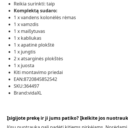
Reikia surinkti: taip
Komplektą sudaro:
1 x vandens kolonėlės rėmas
1 x vamzdis
1 x maišytuvas
1 x kabliukas
1 x apatinė plokštė
1 x jungtis
2 x atsarginės plokštės
1 x juosta
Kiti montavimo priedai
EAN:8720845852542
SKU:364497
Brand:vidaXL
Įsigijote prekę ir ji jums patiko? Įkelkite jos nuotrau
Jūsų nuotrauka gali padėti kitiems pirkėjams. Norėdami