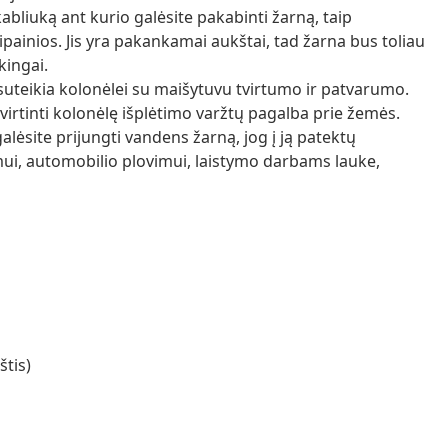
bliuką ant kurio galėsite pakabinti žarną, taip
sipainios. Jis yra pakankamai aukštai, tad žarna bus toliau
kingai.
suteikia kolonėlei su maišytuvu tvirtumo ir patvarumo.
tvirtinti kolonėlę išplėtimo varžtų pagalba prie žemės.
lėsite prijungti vandens žarną, jog į ją patektų
i, automobilio plovimui, laistymo darbams lauke,
štis)