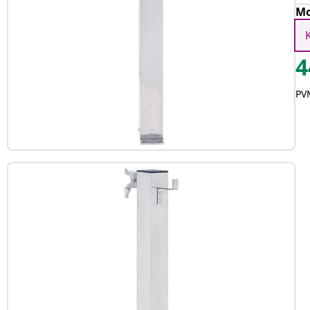
Mo
4
PVM