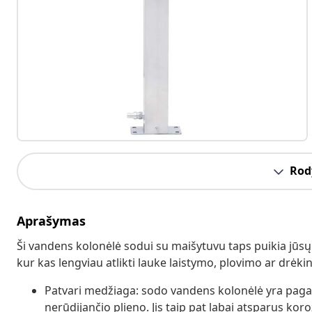
Rody
Aprašymas
Ši vandens kolonėlė sodui su maišytuvu taps puikia jūsų 
kur kas lengviau atlikti lauke laistymo, plovimo ar drėk
Patvari medžiaga: sodo vandens kolonėlė yra pagami
nerūdijančio plieno. Jis taip pat labai atsparus koroz