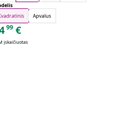
delis
Kvadratinis
Apvalus
99
4
€
 įskaičiuotas