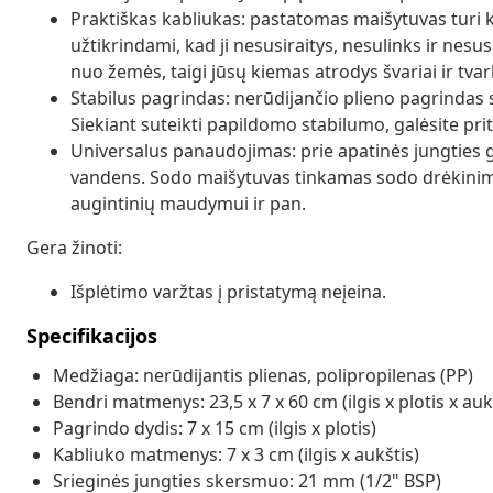
Praktiškas kabliukas: pastatomas maišytuvas turi ka
užtikrindami, kad ji nesusiraitys, nesulinks ir nesu
nuo žemės, taigi jūsų kiemas atrodys švariai ir tvar
Stabilus pagrindas: nerūdijančio plieno pagrindas 
Siekiant suteikti papildomo stabilumo, galėsite pri
Universalus panaudojimas: prie apatinės jungties ga
vandens. Sodo maišytuvas tinkamas sodo drėkinimu
augintinių maudymui ir pan.
Gera žinoti:
Išplėtimo varžtas į pristatymą neįeina.
Specifikacijos
Medžiaga: nerūdijantis plienas, polipropilenas (PP)
Bendri matmenys: 23,5 x 7 x 60 cm (ilgis x plotis x auk
Pagrindo dydis: 7 x 15 cm (ilgis x plotis)
Kabliuko matmenys: 7 x 3 cm (ilgis x aukštis)
Srieginės jungties skersmuo: 21 mm (1/2" BSP)