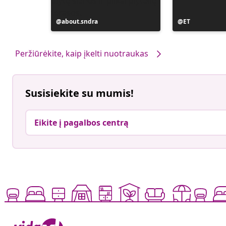
Įrašą
about.sndra
Įrašą
ET
paskelbė
paskelbė
Peržiūrėkite, kaip įkelti nuotraukas
Susisiekite su mumis!
Eikite į pagalbos centrą