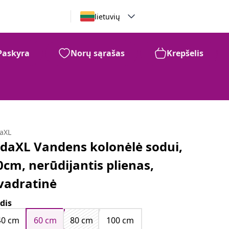
lietuvių
Paskyra
Norų sąrašas
Krepšelis
daXL
idaXL Vandens kolonėlė sodui,
0cm, nerūdijantis plienas,
vadratinė
dis
40 cm
60 cm
80 cm
100 cm