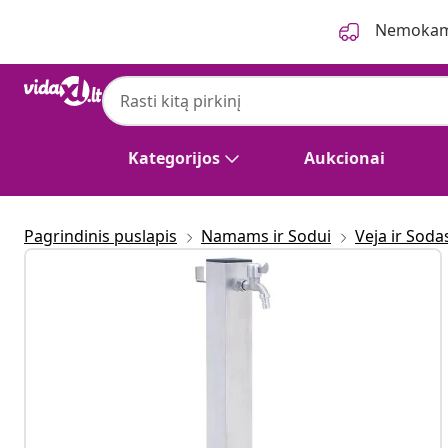
Ankstesnis
Kitas
Nemokama
Kategorijos
Aukcionai
Pagrindinis puslapis
Namams ir Sodui
Veja ir Soda