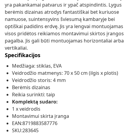
yra pakankamai patvarus ir ypač atspindintis. Lygus
berėmis dizainas atrodys fantastiškai bet kuriuose
namuose, suintensyvins šviesumą kambaryje bei
optiškai padidins erdvę. Jis yra lengvai montuojamas
visos pridėtos reikiamos montavimui skirtos įrangos
pagalba. Jis gali būti montuojamas horizontaliai arba
vertikaliai.
Specifikacijos
Medžiaga: stiklas, EVA
Veidrodžio matmenys: 70 x 50 cm (ilgis x plotis)
Veidrodžio storis: 4 mm
Berėmis dizainas
Reikia surinkti: taip
Komplektą sudaro:
1 x veidrodis
Montavimui skirta įranga
EAN:8719883587776
SKU:283645