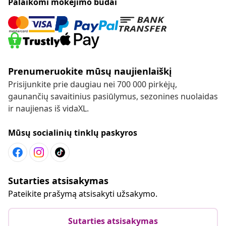
Palaikomi mokėjimo būdai
Prenumeruokite mūsų naujienlaiškį
Prisijunkite prie daugiau nei 700 000 pirkėjų,
gaunančių savaitinius pasiūlymus, sezonines nuolaidas
ir naujienas iš vidaXL.
Mūsų socialinių tinklų paskyros
Sutarties atsisakymas
Pateikite prašymą atsisakyti užsakymo.
Sutarties atsisakymas