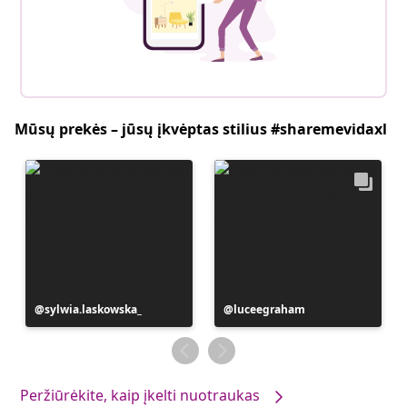
Mūsų prekės – jūsų įkvėptas stilius #sharemevidaxl
Įrašą
sylwia.laskowska_
Įrašą
luceegraham
paskelbė
paskelbė
Peržiūrėkite, kaip įkelti nuotraukas