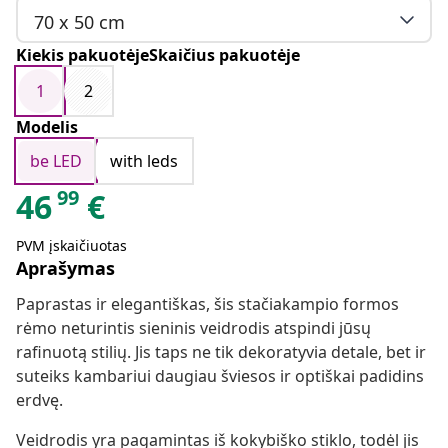
70 x 50 cm
Kiekis pakuotėjeSkaičius pakuotėje
1
2
Modelis
be LED
with leds
99
46
€
PVM įskaičiuotas
Aprašymas
Paprastas ir elegantiškas, šis stačiakampio formos
rėmo neturintis sieninis veidrodis atspindi jūsų
rafinuotą stilių. Jis taps ne tik dekoratyvia detale, bet ir
suteiks kambariui daugiau šviesos ir optiškai padidins
erdvę.
Veidrodis yra pagamintas iš kokybiško stiklo, todėl jis