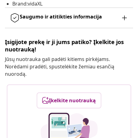
Brand:vidaXL
Saugumo ir atitikties informacija
Įsigijote prekę ir ji jums patiko? Įkelkite jos
nuotrauką!
Jūsų nuotrauka gali padėti kitiems pirkėjams.
Norėdami pradėti, spustelėkite žemiau esančią
nuorodą.
Įkelkite nuotrauką