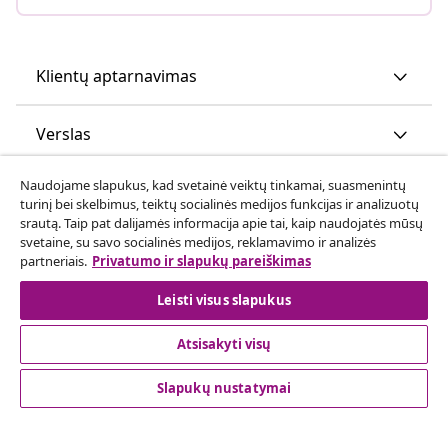
Klientų aptarnavimas
Verslas
Naudojame slapukus, kad svetainė veiktų tinkamai, suasmenintų
vidaXL
turinį bei skelbimus, teiktų socialinės medijos funkcijas ir analizuotų
srautą. Taip pat dalijamės informacija apie tai, kaip naudojatės mūsų
svetaine, su savo socialinės medijos, reklamavimo ir analizės
Atraskite daugiau
partneriais.
Privatumo ir slapukų pareiškimas
Leisti visus slapukus
Atsisakyti visų
Slapukų nustatymai
© 2008-2026 vidaXL www.vidaxl.lt yra vidaXL Marketplace
Europe B.V. internetinė parduotuvė