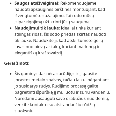
Saugos atsižvelgimai
: Rekomenduojame
naudoti apsaugines pirštines montuojant, kad
išvengtumėte sužalojimų. Tai rodo mūsų
įsipareigojimą užtikrinti jūsų saugumą.
Naudojimui tik lauke
: Idealiai tinka kuriant
stilingas ribas, šis sodo priedas skirtas naudoti
tik lauke. Naudokite jį, kad atskirtumėte gėlių
lovas nuo pievų ar takų, kuriant tvarkingą ir
elegantišką kraštovaizdį.
Gerai žinoti:
Šis gaminys dar nėra surūdijęs ir jį gausite
įprastos metalo spalvos, tačiau laikui bėgant ant
jo susidarys rūdys. Rūdijimo procesą galite
pagreitinti išpurškę jį muiluotu ir sūriu vandeniu.
Norėdami apsaugoti savo drabužius nuo dėmių,
venkite kontakto su atsirandančiu rūdžių
sluoksniu.