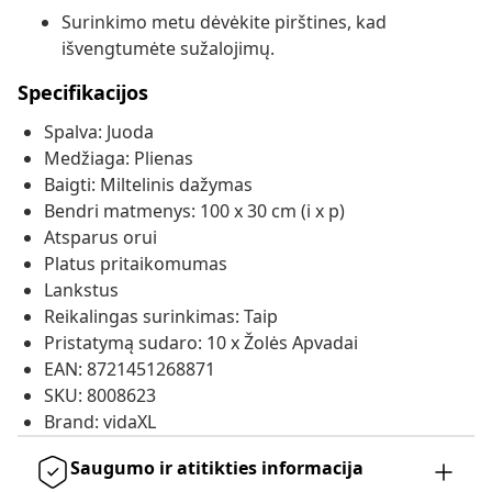
Surinkimo metu dėvėkite pirštines, kad
išvengtumėte sužalojimų.
Specifikacijos
Spalva: Juoda
Medžiaga: Plienas
Baigti: Miltelinis dažymas
Bendri matmenys: 100 x 30 cm (i x p)
Atsparus orui
Platus pritaikomumas
Lankstus
Reikalingas surinkimas: Taip
Pristatymą sudaro: 10 x Žolės Apvadai
EAN: 8721451268871
SKU: 8008623
Brand: vidaXL
Saugumo ir atitikties informacija