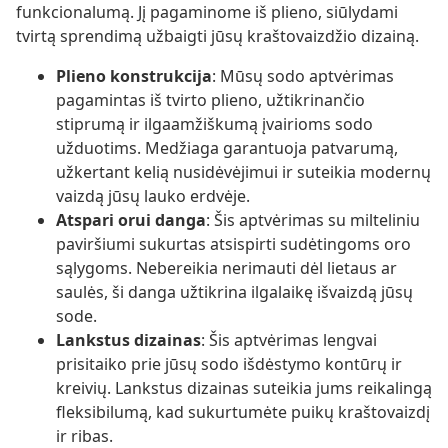
funkcionalumą. Jį pagaminome iš plieno, siūlydami
tvirtą sprendimą užbaigti jūsų kraštovaizdžio dizainą.
Plieno konstrukcija
: Mūsų sodo aptvėrimas
pagamintas iš tvirto plieno, užtikrinančio
stiprumą ir ilgaamžiškumą įvairioms sodo
užduotims. Medžiaga garantuoja patvarumą,
užkertant kelią nusidėvėjimui ir suteikia modernų
vaizdą jūsų lauko erdvėje.
Atspari orui danga
: Šis aptvėrimas su milteliniu
paviršiumi sukurtas atsispirti sudėtingoms oro
sąlygoms. Nebereikia nerimauti dėl lietaus ar
saulės, ši danga užtikrina ilgalaikę išvaizdą jūsų
sode.
Lankstus dizainas
: Šis aptvėrimas lengvai
prisitaiko prie jūsų sodo išdėstymo kontūrų ir
kreivių. Lankstus dizainas suteikia jums reikalingą
fleksibilumą, kad sukurtumėte puikų kraštovaizdį
ir ribas.