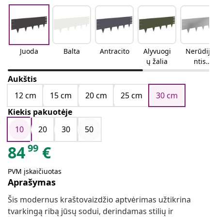
Juoda
Balta
Antracito
Alyvuogi
Nerūdija
ų žalia
ntis
plienas
Aukštis
12 cm
15 cm
20 cm
25 cm
30 cm
Kiekis pakuotėje
10
20
30
50
99
84
€
PVM įskaičiuotas
Aprašymas
Šis modernus kraštovaizdžio aptvėrimas užtikrina
tvarkingą ribą jūsų sodui, derindamas stilių ir