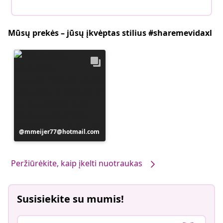
Mūsų prekės – jūsų įkvėptas stilius #sharemevidaxl
Įrašą
mmeijer77@hotmail.com
paskelbė
Peržiūrėkite, kaip įkelti nuotraukas
Susisiekite su mumis!