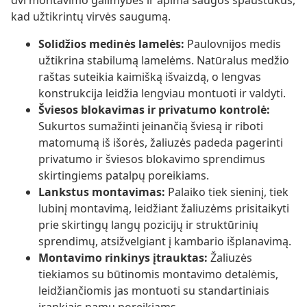
dvi montavimo galimybes ir apima saugos spaustukus,
kad užtikrintų virvės saugumą.
Solidžios medinės lamelės:
Paulovnijos medis
užtikrina stabilumą lamelėms. Natūralus medžio
raštas suteikia kaimišką išvaizdą, o lengvas
konstrukcija leidžia lengviau montuoti ir valdyti.
Šviesos blokavimas ir privatumo kontrolė:
Sukurtos sumažinti įeinančią šviesą ir riboti
matomumą iš išorės, žaliuzės padeda pagerinti
privatumo ir šviesos blokavimo sprendimus
skirtingiems patalpų poreikiams.
Lankstus montavimas:
Palaiko tiek sieninį, tiek
lubinį montavimą, leidžiant žaliuzėms prisitaikyti
prie skirtingų langų pozicijų ir struktūrinių
sprendimų, atsižvelgiant į kambario išplanavimą.
Montavimo rinkinys įtrauktas:
Žaliuzės
tiekiamos su būtinomis montavimo detalėmis,
leidžiančiomis jas montuoti su standartiniais