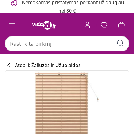
Nemokamas pristatymas perkant už daugiau
nei 80 €
Atgal į: Žaliuzės ir Užuolaidos