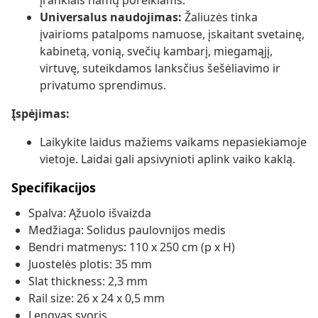
įrankiais namų poreikiams.
Universalus naudojimas:
Žaliuzės tinka
įvairioms patalpoms namuose, įskaitant svetainę,
kabinetą, vonią, svečių kambarį, miegamąjį,
virtuvę, suteikdamos lanksčius šešėliavimo ir
privatumo sprendimus.
Įspėjimas:
Laikykite laidus mažiems vaikams nepasiekiamoje
vietoje. Laidai gali apsivynioti aplink vaiko kaklą.
Specifikacijos
Spalva: Ąžuolo išvaizda
Medžiaga: Solidus paulovnijos medis
Bendri matmenys: 110 x 250 cm (p x H)
Juostelės plotis: 35 mm
Slat thickness: 2,3 mm
Rail size: 26 x 24 x 0,5 mm
Lengvas svoris