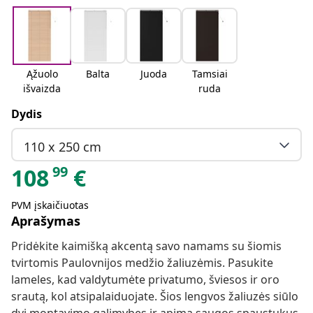
Ąžuolo
Balta
Juoda
Tamsiai
išvaizda
ruda
Dydis
110 x 250 cm
99
108
€
PVM įskaičiuotas
Aprašymas
Pridėkite kaimišką akcentą savo namams su šiomis
tvirtomis Paulovnijos medžio žaliuzėmis. Pasukite
lameles, kad valdytumėte privatumo, šviesos ir oro
srautą, kol atsipalaiduojate. Šios lengvos žaliuzės siūlo