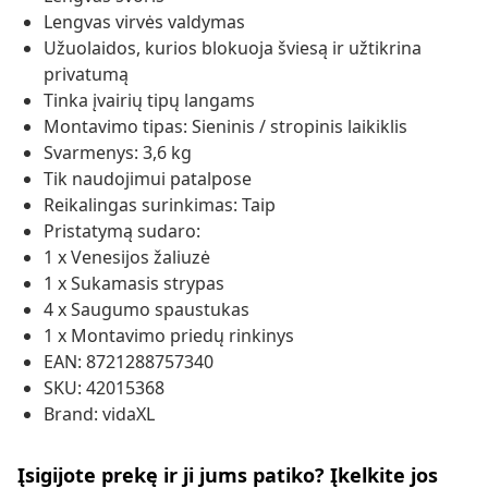
Lengvas virvės valdymas
Užuolaidos, kurios blokuoja šviesą ir užtikrina
privatumą
Tinka įvairių tipų langams
Montavimo tipas: Sieninis / stropinis laikiklis
Svarmenys: 3,6 kg
Tik naudojimui patalpose
Reikalingas surinkimas: Taip
Pristatymą sudaro:
1 x Venesijos žaliuzė
1 x Sukamasis strypas
4 x Saugumo spaustukas
1 x Montavimo priedų rinkinys
EAN: 8721288757340
SKU: 42015368
Brand: vidaXL
Įsigijote prekę ir ji jums patiko? Įkelkite jos