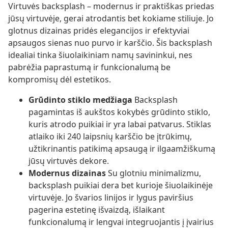
Virtuvės backsplash – modernus ir praktiškas priedas
jūsų virtuvėje, gerai atrodantis bet kokiame stiliuje. Jo
glotnus dizainas pridės elegancijos ir efektyviai
apsaugos sienas nuo purvo ir karščio. Šis backsplash
idealiai tinka šiuolaikiniam namų savininkui, nes
pabrėžia paprastumą ir funkcionalumą be
kompromisų dėl estetikos.
Grūdinto stiklo medžiaga
Backsplash
pagamintas iš aukštos kokybės grūdinto stiklo,
kuris atrodo puikiai ir yra labai patvarus. Stiklas
atlaiko iki 240 laipsnių karščio be įtrūkimų,
užtikrinantis patikimą apsaugą ir ilgaamžiškumą
jūsų virtuvės dekore.
Modernus dizainas
Su glotniu minimalizmu,
backsplash puikiai dera bet kurioje šiuolaikinėje
virtuvėje. Jo švarios linijos ir lygus paviršius
pagerina estetinę išvaizdą, išlaikant
funkcionalumą ir lengvai integruojantis į įvairius