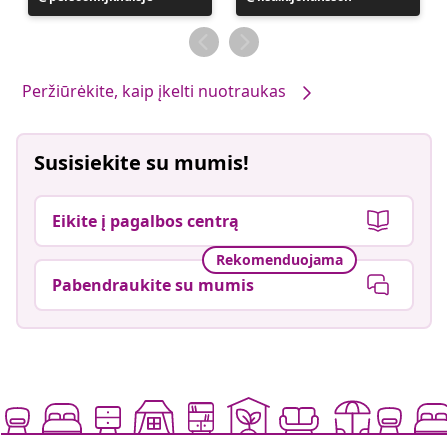
paskelbė
paskelbė
Peržiūrėkite, kaip įkelti nuotraukas
Susisiekite su mumis!
Eikite į pagalbos centrą
Rekomenduojama
Pabendraukite su mumis