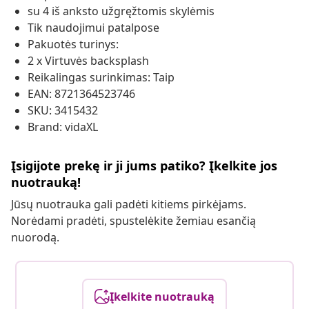
su 4 iš anksto užgręžtomis skylėmis
Tik naudojimui patalpose
Pakuotės turinys:
2 x Virtuvės backsplash
Reikalingas surinkimas: Taip
EAN: 8721364523746
SKU: 3415432
Brand: vidaXL
Įsigijote prekę ir ji jums patiko? Įkelkite jos
nuotrauką!
Jūsų nuotrauka gali padėti kitiems pirkėjams.
Norėdami pradėti, spustelėkite žemiau esančią
nuorodą.
Įkelkite nuotrauką