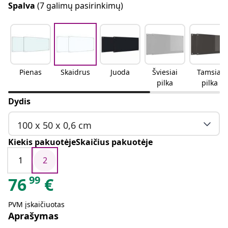
Spalva
(7 galimų pasirinkimų)
Pienas
Skaidrus
Juoda
Šviesiai
Tamsiai
pilka
pilka
Dydis
100 x 50 x 0,6 cm
Kiekis pakuotėjeSkaičius pakuotėje
1
2
99
76
€
PVM įskaičiuotas
Aprašymas