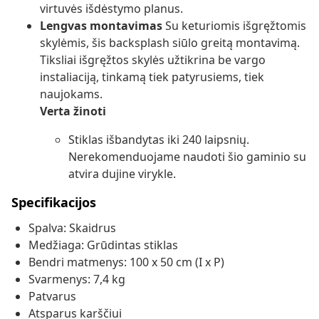
virtuvės išdėstymo planus.
Lengvas montavimas
Su keturiomis išgręžtomis
skylėmis, šis backsplash siūlo greitą montavimą.
Tiksliai išgręžtos skylės užtikrina be vargo
instaliaciją, tinkamą tiek patyrusiems, tiek
naujokams.
Verta žinoti
Stiklas išbandytas iki 240 laipsnių.
Nerekomenduojame naudoti šio gaminio su
atvira dujine virykle.
Specifikacijos
Spalva: Skaidrus
Medžiaga: Grūdintas stiklas
Bendri matmenys: 100 x 50 cm (I x P)
Svarmenys: 7,4 kg
Patvarus
Atsparus karščiui