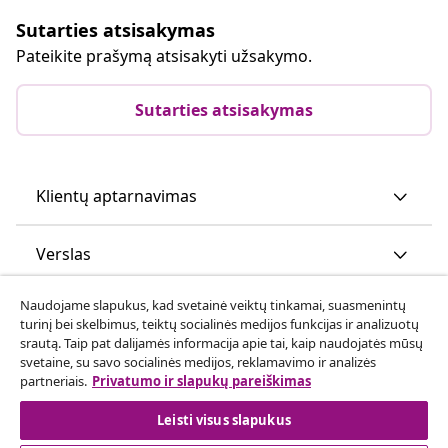
Sutarties atsisakymas
Pateikite prašymą atsisakyti užsakymo.
Sutarties atsisakymas
Klientų aptarnavimas
Verslas
Naudojame slapukus, kad svetainė veiktų tinkamai, suasmenintų
vidaXL
turinį bei skelbimus, teiktų socialinės medijos funkcijas ir analizuotų
srautą. Taip pat dalijamės informacija apie tai, kaip naudojatės mūsų
svetaine, su savo socialinės medijos, reklamavimo ir analizės
Atraskite daugiau
partneriais.
Privatumo ir slapukų pareiškimas
Leisti visus slapukus