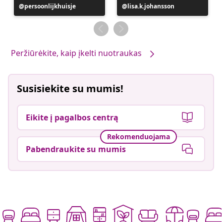
Įrašą
persoonlijkhuisje
Įrašą
lisa.k.johansson
paskelbė
paskelbė
Peržiūrėkite, kaip įkelti nuotraukas
Susisiekite su mumis!
Eikite į pagalbos centrą
Rekomenduojama
Pabendraukite su mumis