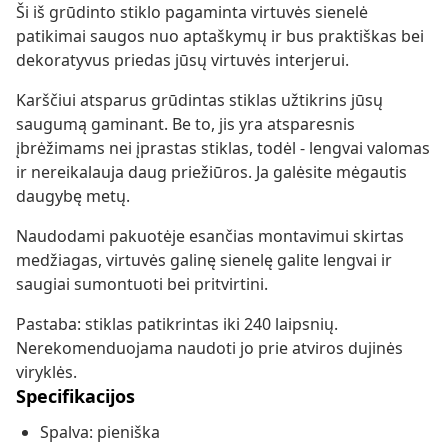
Ši iš grūdinto stiklo pagaminta virtuvės sienelė
patikimai saugos nuo aptaškymų ir bus praktiškas bei
dekoratyvus priedas jūsų virtuvės interjerui.
Karščiui atsparus grūdintas stiklas užtikrins jūsų
saugumą gaminant. Be to, jis yra atsparesnis
įbrėžimams nei įprastas stiklas, todėl - lengvai valomas
ir nereikalauja daug priežiūros. Ja galėsite mėgautis
daugybę metų.
Naudodami pakuotėje esančias montavimui skirtas
medžiagas, virtuvės galinę sienelę galite lengvai ir
saugiai sumontuoti bei pritvirtini.
Pastaba: stiklas patikrintas iki 240 laipsnių.
Nerekomenduojama naudoti jo prie atviros dujinės
viryklės.
Specifikacijos
Spalva: pieniška