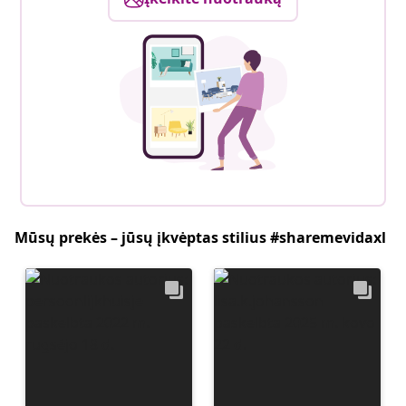
Mūsų prekės – jūsų įkvėptas stilius #sharemevidaxl