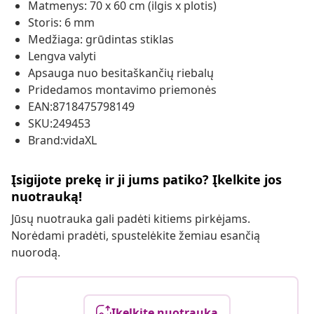
Matmenys: 70 x 60 cm (ilgis x plotis)
Storis: 6 mm
Medžiaga: grūdintas stiklas
Lengva valyti
Apsauga nuo besitaškančių riebalų
Pridedamos montavimo priemonės
EAN:8718475798149
SKU:249453
Brand:vidaXL
Įsigijote prekę ir ji jums patiko? Įkelkite jos
nuotrauką!
Jūsų nuotrauka gali padėti kitiems pirkėjams.
Norėdami pradėti, spustelėkite žemiau esančią
nuorodą.
Įkelkite nuotrauką