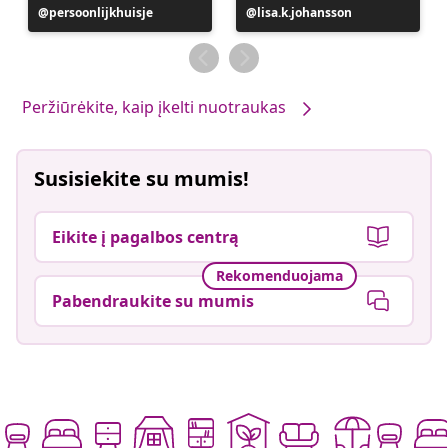
Įrašą
persoonlijkhuisje
Įrašą
lisa.k.johansson
paskelbė
paskelbė
Peržiūrėkite, kaip įkelti nuotraukas
Susisiekite su mumis!
Eikite į pagalbos centrą
Rekomenduojama
Pabendraukite su mumis