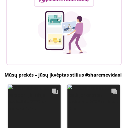
Mūsų prekės – jūsų įkvėptas stilius #sharemevidaxl