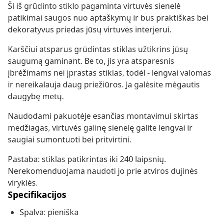
Ši iš grūdinto stiklo pagaminta virtuvės sienelė
patikimai saugos nuo aptaškymų ir bus praktiškas bei
dekoratyvus priedas jūsų virtuvės interjerui.
Karščiui atsparus grūdintas stiklas užtikrins jūsų
saugumą gaminant. Be to, jis yra atsparesnis
įbrėžimams nei įprastas stiklas, todėl - lengvai valomas
ir nereikalauja daug priežiūros. Ja galėsite mėgautis
daugybę metų.
Naudodami pakuotėje esančias montavimui skirtas
medžiagas, virtuvės galinę sienelę galite lengvai ir
saugiai sumontuoti bei pritvirtini.
Pastaba: stiklas patikrintas iki 240 laipsnių.
Nerekomenduojama naudoti jo prie atviros dujinės
viryklės.
Specifikacijos
Spalva: pieniška