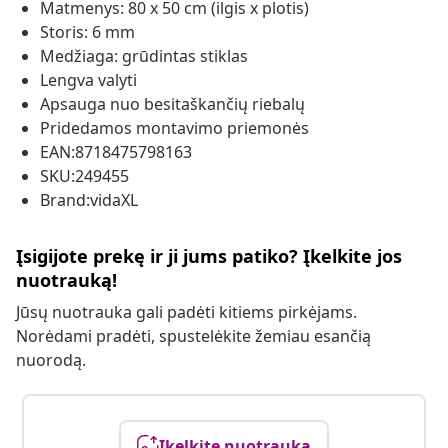
Matmenys: 80 x 50 cm (ilgis x plotis)
Storis: 6 mm
Medžiaga: grūdintas stiklas
Lengva valyti
Apsauga nuo besitaškančių riebalų
Pridedamos montavimo priemonės
EAN:8718475798163
SKU:249455
Brand:vidaXL
Įsigijote prekę ir ji jums patiko? Įkelkite jos
nuotrauką!
Jūsų nuotrauka gali padėti kitiems pirkėjams.
Norėdami pradėti, spustelėkite žemiau esančią
nuorodą.
Įkelkite nuotrauką