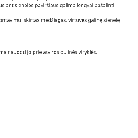
us ant sienelės paviršiaus galima lengvai pašalinti
tavimui skirtas medžiagas, virtuvės galinę sienelę
a naudoti jo prie atviros dujinės viryklės.