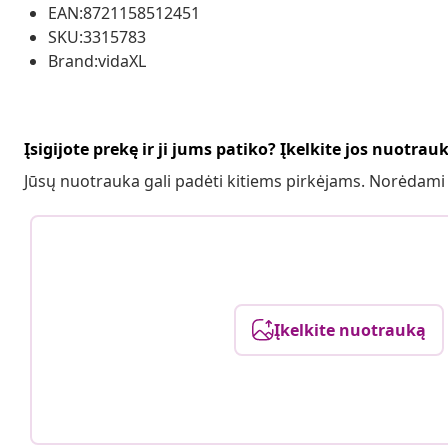
EAN:8721158512451
SKU:3315783
Brand:vidaXL
Įsigijote prekę ir ji jums patiko? Įkelkite jos nuotrau
Jūsų nuotrauka gali padėti kitiems pirkėjams. Norėdami
Įkelkite nuotrauką