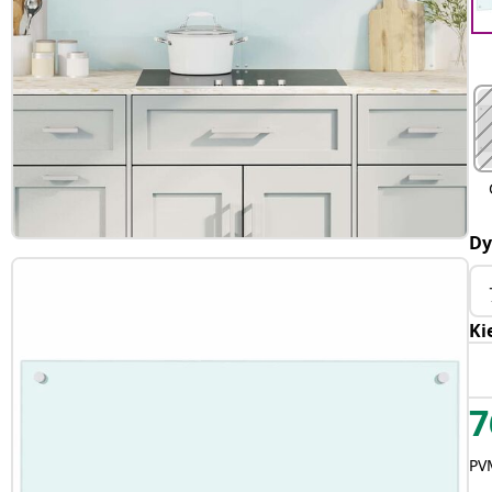
Dy
Ki
7
PVM