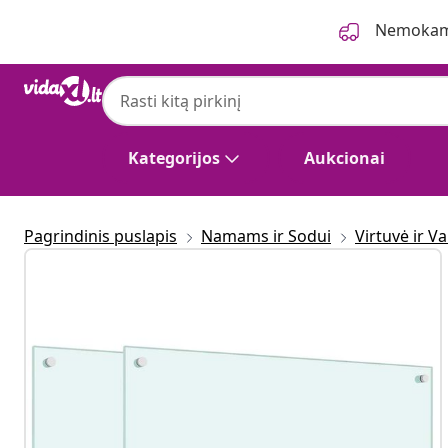
Ankstesnis
Kitas
Nemokama
Kategorijos
Aukcionai
Pagrindinis puslapis
Namams ir Sodui
Virtuvė ir V