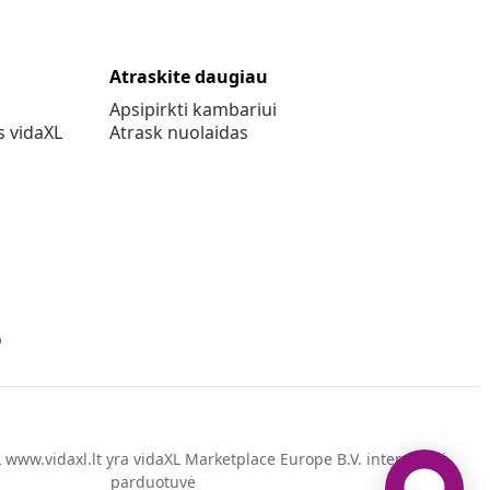
Atraskite daugiau
Apsipirkti kambariui
s vidaXL
Atrask nuolaidas
o
www.vidaxl.lt yra vidaXL Marketplace Europe B.V. internetinė
parduotuvė