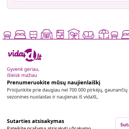
Gyvenk geriau,
išleisk mažiau
Prenumeruokite mūsų naujienlaiškį
Prisijunkite prie daugiau nei 700 000 pirkėjų, gaunančių
sezonines nuolaidas ir naujienas iš vidaXL.
Sutarties atsisakymas
Sut
Pateikite prašymą atsisakyti užsakymo.