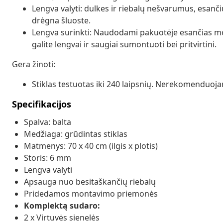
Lengva valyti: dulkes ir riebalų nešvarumus, esanči
drėgna šluoste.
Lengva surinkti: Naudodami pakuotėje esančias mon
galite lengvai ir saugiai sumontuoti bei pritvirtini.
Gera žinoti:
Stiklas testuotas iki 240 laipsnių. Nerekomenduojam
Specifikacijos
Spalva: balta
Medžiaga: grūdintas stiklas
Matmenys: 70 x 40 cm (ilgis x plotis)
Storis: 6 mm
Lengva valyti
Apsauga nuo besitaškančių riebalų
Pridedamos montavimo priemonės
Komplektą sudaro:
2 x Virtuvės sienelės