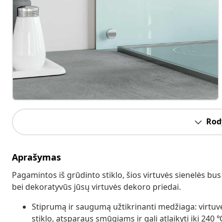
Rody
Aprašymas
Pagamintos iš grūdinto stiklo, šios virtuvės sienelės bu
bei dekoratyvūs jūsų virtuvės dekoro priedai.
Stiprumą ir saugumą užtikrinanti medžiaga: virtuvė
stiklo, atsparaus smūgiams ir gali atlaikyti iki 24