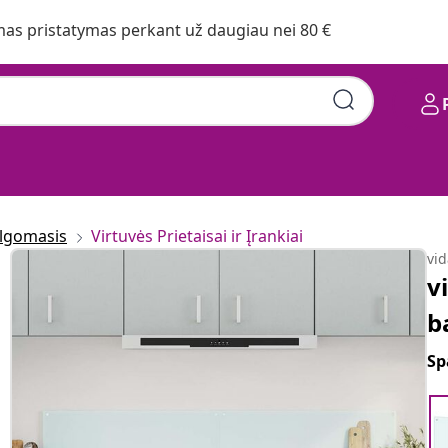
s pristatymas perkant už daugiau nei 80 €
algomasis
Virtuvės Prietaisai ir Įrankiai
vi
v
b
Sp