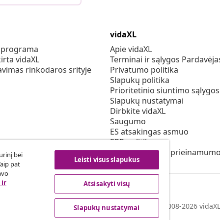
vidaXL
s programa
Apie vidaXL
irta vidaXL
Terminai ir sąlygos Pardavėja
vimas rinkodaros srityje
Privatumo politika
Slapukų politika
Prioritetinio siuntimo sąlygos
Slapukų nustatymai
Dirbkite vidaXL
Saugumo
ES atsakingas asmuo
EPR politiką
Pareiškimas dėl prieinamum
rinį bei
Leisti visus slapukus
Taip pat
avo
ir
Atsisakyti visų
© 2008-2026 vidaXL 
Slapukų nustatymai