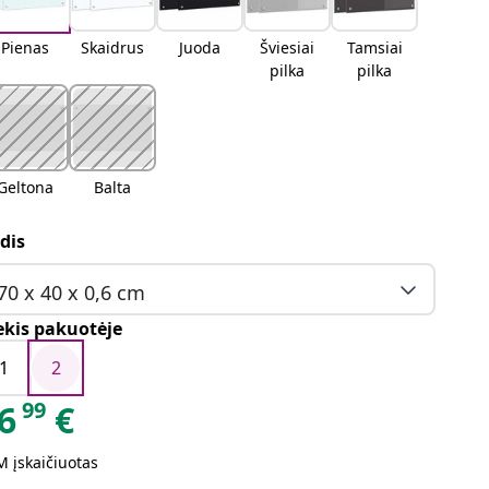
Pienas
Skaidrus
Juoda
Šviesiai
Tamsiai
pilka
pilka
Geltona
Balta
dis
70 x 40 x 0,6 cm
ekis pakuotėje
1
2
99
6
€
 įskaičiuotas