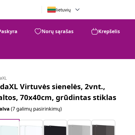
lietuvių
Paskyra
Norų sąrašas
Krepšelis
daXL
idaXL Virtuvės sienelės, 2vnt.,
altos, 70x40cm, grūdintas stiklas
alva
(7 galimų pasirinkimų)