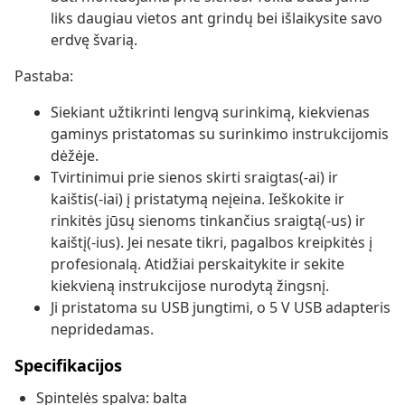
liks daugiau vietos ant grindų bei išlaikysite savo
erdvę švarią.
Pastaba:
Siekiant užtikrinti lengvą surinkimą, kiekvienas
gaminys pristatomas su surinkimo instrukcijomis
dėžėje.
Tvirtinimui prie sienos skirti sraigtas(-ai) ir
kaištis(-iai) į pristatymą neįeina. Ieškokite ir
rinkitės jūsų sienoms tinkančius sraigtą(-us) ir
kaištį(-ius). Jei nesate tikri, pagalbos kreipkitės į
profesionalą. Atidžiai perskaitykite ir sekite
kiekvieną instrukcijose nurodytą žingsnį.
Ji pristatoma su USB jungtimi, o 5 V USB adapteris
nepridedamas.
Specifikacijos
Spintelės spalva: balta