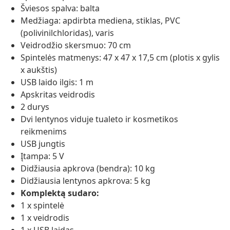
Šviesos spalva: balta
Medžiaga: apdirbta mediena, stiklas, PVC
(polivinilchloridas), varis
Veidrodžio skersmuo: 70 cm
Spintelės matmenys: 47 x 47 x 17,5 cm (plotis x gylis
x aukštis)
USB laido ilgis: 1 m
Apskritas veidrodis
2 durys
Dvi lentynos viduje tualeto ir kosmetikos
reikmenims
USB jungtis
Įtampa: 5 V
Didžiausia apkrova (bendra): 10 kg
Didžiausia lentynos apkrova: 5 kg
Komplektą sudaro:
1 x spintelė
1 x veidrodis