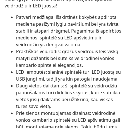
veidrodžiu ir LED juosta!
Patvari medžiaga: išskirtinės kokybės apdirbta
mediena pasižymi lygiu paviršiumi bei yra tvirta,
stabili ir atspari drėgmei. Pagaminta iš apdirbtos
medienos, spintelė su LED apšvietimu ir
veidrodžiu yra lengvai valoma.
Praktiškas veidrodis: gražus veidrodis leis viską
matyti dažantis bei suteiks veidrodinei vonios
kambario spintelei elegancijos.
LED lemputės: sieninė spintelė turi LED juostą su
USB jungtimi, tad ji yra itin patogiai naudojama.
Daug vietos daiktams: ši spintelė su veidrodžiu
papuošalams turi didelius skyrius, kurie suteikia
vietos jūsų daiktams bei užtikrina, kad viskas
turės savo vietą.
Prie sienos montuojamas dizainas: veidrodinė
vonios kambario spintelė su LED apšvietimu gali
būti montuojama prie sienos. Tokiu būdu jums