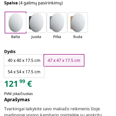
Spalva
(4 galimų pasirinkimų)
Balta
Juoda
Pilka
Ruda
Dydis
40 x 40 x 17.5 cm
47 x 47 x 17.5 cm
54 x 54 x 17.5 cm
99
121
€
PVM įskaičiuotas
Aprašymas
Tvarkingai laikykite savo makiažo reikmenis šioje
madingoje vonios kambario spintelėje su apskritu