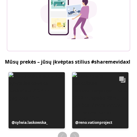
Mūsų prekės – jūsų įkvėptas stilius #sharemevidaxl
Įrašą
sylwia.laskowska_
Įrašą
reno.vationproject
paskelbė
paskelbė