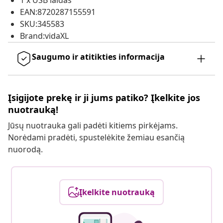
1 x USB laidas
EAN:8720287155591
SKU:345583
Brand:vidaXL
Saugumo ir atitikties informacija
Įsigijote prekę ir ji jums patiko? Įkelkite jos
nuotrauką!
Jūsų nuotrauka gali padėti kitiems pirkėjams.
Norėdami pradėti, spustelėkite žemiau esančią
nuorodą.
Įkelkite nuotrauką