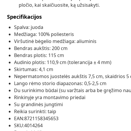
pločio, kai skaičiuosite, ką užsisakyti.
Specifikacijos
Spalva: juoda
Medžiaga: 100% poliesteris
Viršutinė bėgelio medžiaga: aliuminis
Bendras aukštis: 200 cm
Bendras plotis: 115 cm
Audinio plotis: 110,9 cm (tolerancija ± 4 mm)
Skirtumas: 4,1 cm
Nepermatomos juostelės aukštis 7,5 cm, skaidrios 5
Lango rėmo storio diapazonas: 0,5-2,5 cm
Du surinkimo būdai (su varžtais arba be gręžimo nau
Rinkinyje yra montavimo priedai
Su grandinės jungtimi
Reikia surinkti: taip
EAN:8721158345653
SKU:4014264