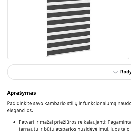
Rody
Aprašymas
Padidinkite savo kambario stilių ir funkcionalumą naudod
elegancijos.
Patvari ir mažai priežiūros reikalaujanti: Pagaminta
tarnautų ir būtų atsparios nusidėvėjimui. Juos taip 