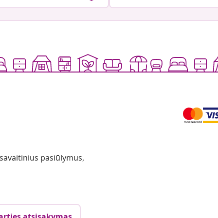
 savaitinius pasiūlymus,
arties atsisakymas