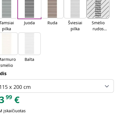
Tamsiai
Juoda
Ruda
Šviesiai
Smėlio
pilka
pilka
rudos
spalvos
Marmuro
Balta
smėlio
dis
115 x 200 cm
99
3
€
 įskaičiuotas