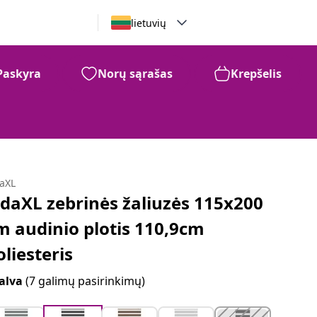
lietuvių
Paskyra
Norų sąrašas
Krepšelis
daXL
idaXL zebrinės žaliuzės 115x200
m audinio plotis 110,9cm
oliesteris
alva
(7 galimų pasirinkimų)