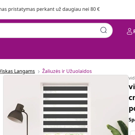
s pristatymas perkant už daugiau nei 80 €
Viskas Langams
Žaliuzės ir Užuolaidos
vi
v
c
p
Sp