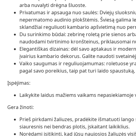
arba nuvalyti drėgna šluoste.
Privatumas ir apsauga nuo saulės: Dviejų sluoksnių
nepermatomo audinio plokštėmis. Šviesą galima len
sklandžiai reguliuoti kambario apšvietimą nuo per
Du surinkimo būdai: zebrinę roletą prie sienos arba
naudodami tvirtinimo kronšteinus, priklausomai nu
Elegantiškas dizainas: dėl savo aptakaus ir modern
įvairius kambario dekorus. Galite naudoti svetainė
Vaiko saugumas ir reguliuojamumas: roletuose yra g
pagal savo poreikius, taip pat turi laido spaustuką
Įspėjimas:
Laikykite laidus mažiems vaikams nepasiekiamoje vie
Gera žinoti:
Prieš pirkdami žaliuzes, pradėkite išmatuoti lango s
siauresnis nei bendras plotis, įskaitant laikiklius.
Norėdami įsitikinti, kad jūsų naujosios žaliuzės visi