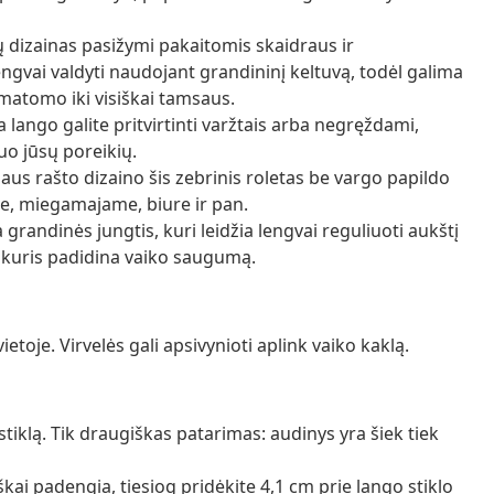
 dizainas pasižymi pakaitomis skaidraus ir
gvai valdyti naudojant grandininį keltuvą, todėl galima
matomo iki visiškai tamsaus.
 lango galite pritvirtinti varžtais arba negręždami,
o jūsų poreikių.
aus rašto dizaino šis zebrinis roletas be vargo papildo
je, miegamajame, biure ir pan.
randinės jungtis, kuri leidžia lengvai reguliuoti aukštį
, kuris padidina vaiko saugumą.
toje. Virvelės gali apsivynioti aplink vaiko kaklą.
tiklą. Tik draugiškas patarimas: audinys yra šiek tiek
škai padengia, tiesiog pridėkite 4,1 cm prie lango stiklo