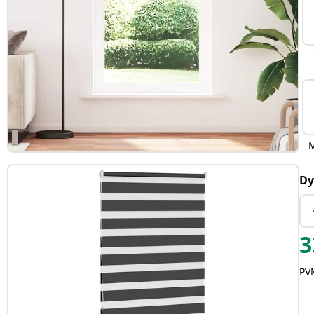
Dy
3
PVM