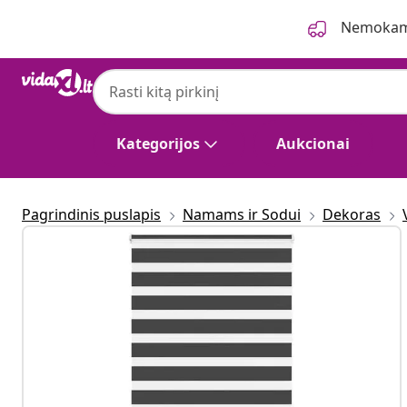
Ankstesnis
Kitas
Nemokama
Kategorijos
Aukcionai
Pagrindinis puslapis
Namams ir Sodui
Dekoras