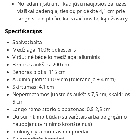
Norėdami įsitikinti, kad jūsų naujosios žaliuzės
visiškai padengia, tiesiog pridėkite 4,1 cm prie
lango stiklo pločio, kai skaičiuosite, ką užsisakyti.
Specifikacijos
Spalva: balta
Medžiaga: 100% poliesteris
Viršutinė bėgelio medžiaga: aliuminis
Bendras aukštis: 200 cm
Bendras plotis: 115 cm
Audinio plotis: 110,9 cm (tolerancija ± 4 mm)
Skirtumas: 4,1 cm
Nepermatomos juostelės aukštis 7,5 cm, skaidrios
5 cm
Lango rėmo storio diapazonas: 0,5-2,5 cm
Du surinkimo būdai (su varžtais arba be gręžimo
naudojant tvirtinimo kronšteinus)
Rinkinyje yra montavimo priedai