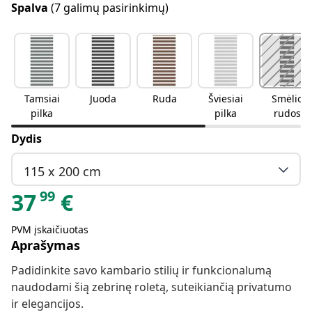
Spalva
(7 galimų pasirinkimų)
Tamsiai
Juoda
Ruda
Šviesiai
Smėlio
pilka
pilka
rudos
spalvos
Dydis
115 x 200 cm
99
37
€
PVM įskaičiuotas
Aprašymas
Padidinkite savo kambario stilių ir funkcionalumą
naudodami šią zebrinę roletą, suteikiančią privatumo
ir elegancijos.