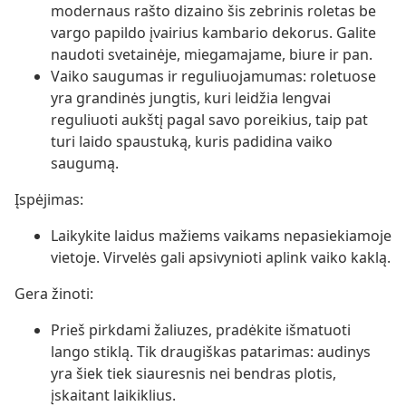
modernaus rašto dizaino šis zebrinis roletas be
vargo papildo įvairius kambario dekorus. Galite
naudoti svetainėje, miegamajame, biure ir pan.
Vaiko saugumas ir reguliuojamumas: roletuose
yra grandinės jungtis, kuri leidžia lengvai
reguliuoti aukštį pagal savo poreikius, taip pat
turi laido spaustuką, kuris padidina vaiko
saugumą.
Įspėjimas:
Laikykite laidus mažiems vaikams nepasiekiamoje
vietoje. Virvelės gali apsivynioti aplink vaiko kaklą.
Gera žinoti:
Prieš pirkdami žaliuzes, pradėkite išmatuoti
lango stiklą. Tik draugiškas patarimas: audinys
yra šiek tiek siauresnis nei bendras plotis,
įskaitant laikiklius.