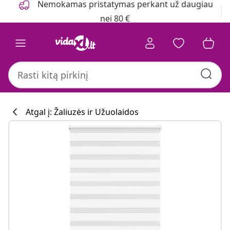
Nemokamas pristatymas perkant už daugiau
nei 80 €
Atgal į: Žaliuzės ir Užuolaidos