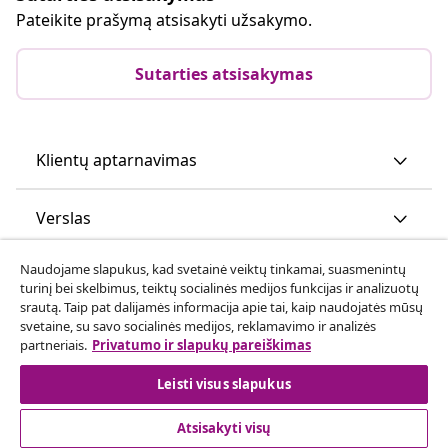
Pateikite prašymą atsisakyti užsakymo.
Sutarties atsisakymas
Klientų aptarnavimas
Verslas
Naudojame slapukus, kad svetainė veiktų tinkamai, suasmenintų
vidaXL
turinį bei skelbimus, teiktų socialinės medijos funkcijas ir analizuotų
srautą. Taip pat dalijamės informacija apie tai, kaip naudojatės mūsų
svetaine, su savo socialinės medijos, reklamavimo ir analizės
Atraskite daugiau
partneriais.
Privatumo ir slapukų pareiškimas
Leisti visus slapukus
Atsisakyti visų