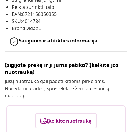
Su grandinės jungtimi
Reikia surinkti: taip
EAN:8721158350855
SKU:4014784
Brand:vidaXL
Saugumo ir atitikties informacija
Įsigijote prekę ir ji jums patiko? Įkelkite jos
nuotrauką!
Jūsų nuotrauka gali padėti kitiems pirkėjams.
Norėdami pradėti, spustelėkite žemiau esančią
nuorodą.
Įkelkite nuotrauką