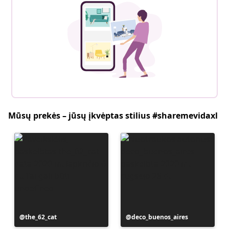
Mūsų prekės – jūsų įkvėptas stilius #sharemevidaxl
Įrašą
the_62_cat
Įrašą
deco_buenos_aires
paskelbė
paskelbė