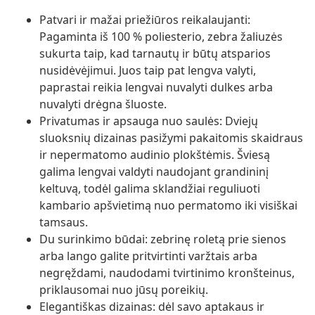
Patvari ir mažai priežiūros reikalaujanti:
Pagaminta iš 100 % poliesterio, zebra žaliuzės
sukurta taip, kad tarnautų ir būtų atsparios
nusidėvėjimui. Juos taip pat lengva valyti,
paprastai reikia lengvai nuvalyti dulkes arba
nuvalyti drėgna šluoste.
Privatumas ir apsauga nuo saulės: Dviejų
sluoksnių dizainas pasižymi pakaitomis skaidraus
ir nepermatomo audinio plokštėmis. Šviesą
galima lengvai valdyti naudojant grandininį
keltuvą, todėl galima sklandžiai reguliuoti
kambario apšvietimą nuo permatomo iki visiškai
tamsaus.
Du surinkimo būdai: zebrinę roletą prie sienos
arba lango galite pritvirtinti varžtais arba
negręždami, naudodami tvirtinimo kronšteinus,
priklausomai nuo jūsų poreikių.
Elegantiškas dizainas: dėl savo aptakaus ir