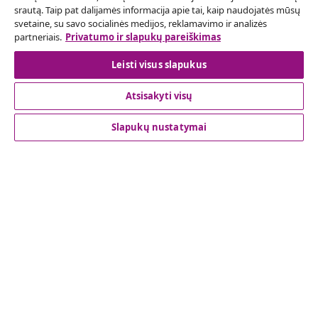
srautą. Taip pat dalijamės informacija apie tai, kaip naudojatės mūsų
Pateikite prašymą atsisakyti užsakymo.
svetaine, su savo socialinės medijos, reklamavimo ir analizės
partneriais.
Privatumo ir slapukų pareiškimas
Sutarties atsisakymas
Leisti visus slapukus
Atsisakyti visų
Klientų aptarnavimas
Slapukų nustatymai
Verslas
vidaXL
Atraskite daugiau