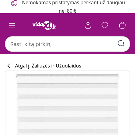
Nemokamas pristatymas perkant už daugiau
nei 80 €
Atgal į: Žaliuzės ir Užuolaidos