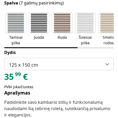
Spalva
(7 galimų pasirinkimų)
Tamsiai
Juoda
Ruda
Šviesiai
Smėlio
pilka
pilka
rudos
spalvos
Dydis
125 x 150 cm
99
35
€
PVM įskaičiuotas
Aprašymas
Padidinkite savo kambario stilių ir funkcionalumą
naudodami šią zebrinę roletą, suteikiančią privatumo
ir elegancijos.