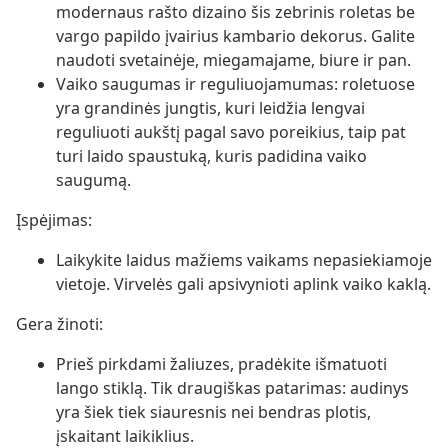
modernaus rašto dizaino šis zebrinis roletas be
vargo papildo įvairius kambario dekorus. Galite
naudoti svetainėje, miegamajame, biure ir pan.
Vaiko saugumas ir reguliuojamumas: roletuose
yra grandinės jungtis, kuri leidžia lengvai
reguliuoti aukštį pagal savo poreikius, taip pat
turi laido spaustuką, kuris padidina vaiko
saugumą.
Įspėjimas:
Laikykite laidus mažiems vaikams nepasiekiamoje
vietoje. Virvelės gali apsivynioti aplink vaiko kaklą.
Gera žinoti:
Prieš pirkdami žaliuzes, pradėkite išmatuoti
lango stiklą. Tik draugiškas patarimas: audinys
yra šiek tiek siauresnis nei bendras plotis,
įskaitant laikiklius.