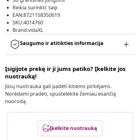
Su grandinės jungtimi
Reikia surinkti: taip
EAN:8721158350619
SKU:4014760
Brand:vidaXL
Saugumo ir atitikties informacija
Įsigijote prekę ir ji jums patiko? Įkelkite jos
nuotrauką!
Jūsų nuotrauka gali padėti kitiems pirkėjams.
Norėdami pradėti, spustelėkite žemiau esančią
nuorodą.
Įkelkite nuotrauką