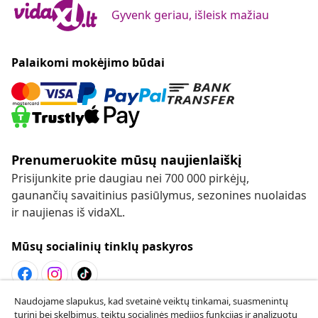
Gyvenk geriau, išleisk mažiau
Palaikomi mokėjimo būdai
Prenumeruokite mūsų naujienlaiškį
Prisijunkite prie daugiau nei 700 000 pirkėjų,
gaunančių savaitinius pasiūlymus, sezonines nuolaidas
ir naujienas iš vidaXL.
Mūsų socialinių tinklų paskyros
Naudojame slapukus, kad svetainė veiktų tinkamai, suasmenintų
Sutarties atsisakymas
turinį bei skelbimus, teiktų socialinės medijos funkcijas ir analizuotų