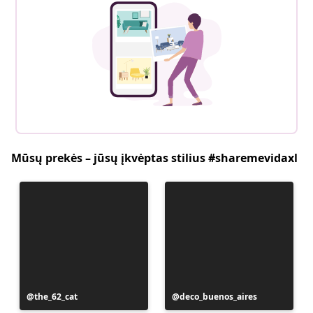
Mūsų prekės – jūsų įkvėptas stilius #sharemevidaxl
Įrašą
the_62_cat
Įrašą
deco_buenos_aires
paskelbė
paskelbė