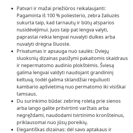
Patvari ir mažai priežiūros reikalaujanti:
Pagaminta iš 100 % poliesterio, zebra žaliuzės
sukurta taip, kad tarnautų ir būtų atsparios
nusidėvėjimui. Juos taip pat lengva valyti,
paprastai reikia lengvai nuvalyti dulkes arba
nuvalyti drėgna šluoste.
Privatumas ir apsauga nuo saulės: Dviejų
sluoksnių dizainas pasižymi pakaitomis skaidraus
ir nepermatomo audinio plokštėmis. Šviesą
galima lengvai valdyti naudojant grandininį
keltuvą, todėl galima sklandžiai reguliuoti
kambario apšvietimą nuo permatomo iki visiškai
tamsaus.
Du surinkimo būdai: zebrinę roletą prie sienos
arba lango galite pritvirtinti varžtais arba
negręždami, naudodami tvirtinimo kronšteinus,
priklausomai nuo jūsų poreikių.
Elegantiškas dizainas: dėl savo aptakaus ir