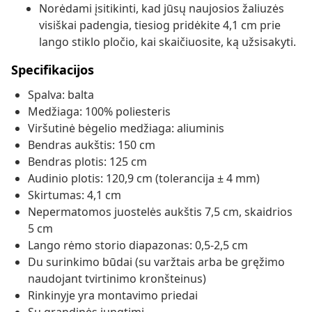
Norėdami įsitikinti, kad jūsų naujosios žaliuzės
visiškai padengia, tiesiog pridėkite 4,1 cm prie
lango stiklo pločio, kai skaičiuosite, ką užsisakyti.
Specifikacijos
Spalva: balta
Medžiaga: 100% poliesteris
Viršutinė bėgelio medžiaga: aliuminis
Bendras aukštis: 150 cm
Bendras plotis: 125 cm
Audinio plotis: 120,9 cm (tolerancija ± 4 mm)
Skirtumas: 4,1 cm
Nepermatomos juostelės aukštis 7,5 cm, skaidrios
5 cm
Lango rėmo storio diapazonas: 0,5-2,5 cm
Du surinkimo būdai (su varžtais arba be gręžimo
naudojant tvirtinimo kronšteinus)
Rinkinyje yra montavimo priedai