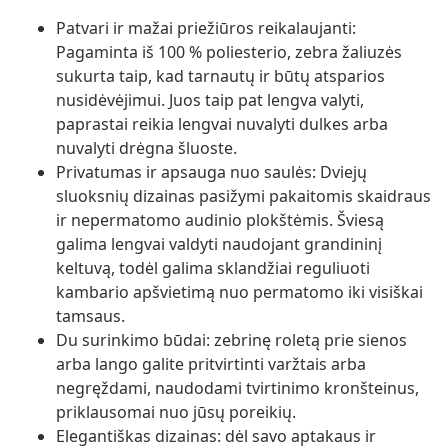
Patvari ir mažai priežiūros reikalaujanti:
Pagaminta iš 100 % poliesterio, zebra žaliuzės
sukurta taip, kad tarnautų ir būtų atsparios
nusidėvėjimui. Juos taip pat lengva valyti,
paprastai reikia lengvai nuvalyti dulkes arba
nuvalyti drėgna šluoste.
Privatumas ir apsauga nuo saulės: Dviejų
sluoksnių dizainas pasižymi pakaitomis skaidraus
ir nepermatomo audinio plokštėmis. Šviesą
galima lengvai valdyti naudojant grandininį
keltuvą, todėl galima sklandžiai reguliuoti
kambario apšvietimą nuo permatomo iki visiškai
tamsaus.
Du surinkimo būdai: zebrinę roletą prie sienos
arba lango galite pritvirtinti varžtais arba
negręždami, naudodami tvirtinimo kronšteinus,
priklausomai nuo jūsų poreikių.
Elegantiškas dizainas: dėl savo aptakaus ir