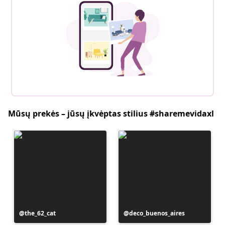
Mūsų prekės – jūsų įkvėptas stilius #sharemevidaxl
Įrašą
the_62_cat
Įrašą
deco_buenos_aires
paskelbė
paskelbė