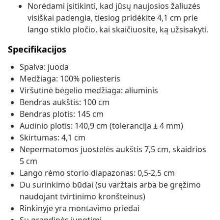
Norėdami įsitikinti, kad jūsų naujosios žaliuzės
visiškai padengia, tiesiog pridėkite 4,1 cm prie
lango stiklo pločio, kai skaičiuosite, ką užsisakyti.
Specifikacijos
Spalva: juoda
Medžiaga: 100% poliesteris
Viršutinė bėgelio medžiaga: aliuminis
Bendras aukštis: 100 cm
Bendras plotis: 145 cm
Audinio plotis: 140,9 cm (tolerancija ± 4 mm)
Skirtumas: 4,1 cm
Nepermatomos juostelės aukštis 7,5 cm, skaidrios
5 cm
Lango rėmo storio diapazonas: 0,5-2,5 cm
Du surinkimo būdai (su varžtais arba be gręžimo
naudojant tvirtinimo kronšteinus)
Rinkinyje yra montavimo priedai