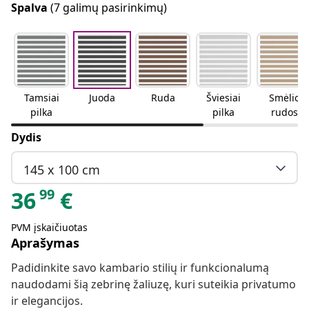
Spalva
(7 galimų pasirinkimų)
Tamsiai
Juoda
Ruda
Šviesiai
Smėlio
pilka
pilka
rudos
spalvos
Dydis
145 x 100 cm
99
36
€
PVM įskaičiuotas
Aprašymas
Padidinkite savo kambario stilių ir funkcionalumą
naudodami šią zebrinę žaliuzę, kuri suteikia privatumo
ir elegancijos.