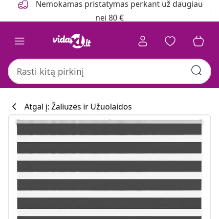
Nemokamas pristatymas perkant už daugiau
nei 80 €
Atgal į: Žaliuzės ir Užuolaidos