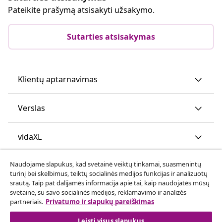
Pateikite prašymą atsisakyti užsakymo.
Sutarties atsisakymas
Klientų aptarnavimas
Verslas
vidaXL
Naudojame slapukus, kad svetainė veiktų tinkamai, suasmenintų
Atraskite daugiau
turinį bei skelbimus, teiktų socialinės medijos funkcijas ir analizuotų
srautą. Taip pat dalijamės informacija apie tai, kaip naudojatės mūsų
svetaine, su savo socialinės medijos, reklamavimo ir analizės
partneriais.
Privatumo ir slapukų pareiškimas
Leisti visus slapukus