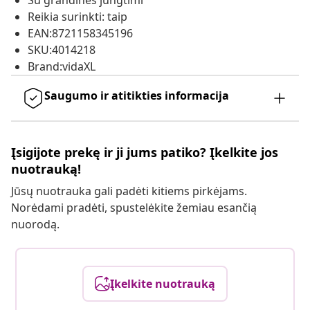
Su grandinės jungtimi
Reikia surinkti: taip
EAN:8721158345196
SKU:4014218
Brand:vidaXL
Saugumo ir atitikties informacija
Įsigijote prekę ir ji jums patiko? Įkelkite jos
nuotrauką!
Jūsų nuotrauka gali padėti kitiems pirkėjams.
Norėdami pradėti, spustelėkite žemiau esančią
nuorodą.
Įkelkite nuotrauką