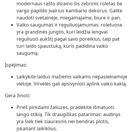
modernaus rašto dizaino šis zebrinis roletas be
vargo papildo įvairius kambario dekorus. Galite
naudoti svetainėje, miegamajame, biure ir pan.
Vaiko saugumas ir reguliuojamumas: roletuose
yra grandinės jungtis, kuri leidžia lengvai
reguliuoti aukštį pagal savo poreikius, taip pat
turi laido spaustuką, kuris padidina vaiko
saugumą.
Įspėjimas:
Laikykite laidus mažiems vaikams nepasiekiamoje
vietoje. Virvelės gali apsivynioti aplink vaiko kaklą.
Gera žinoti:
Prieš pirkdami žaliuzes, pradėkite išmatuoti
lango stiklą. Tik draugiškas patarimas: audinys
yra šiek tiek siauresnis nei bendras plotis,
įskaitant laikiklius.