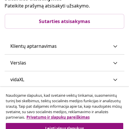
Pateikite prašymą atsisakyti užsakymo.
Sutarties atsisakymas
Klientų aptarnavimas
Verslas
vidaXL
Naudojame slapukus, kad svetainė veiktų tinkamai, suasmenintų
Atraskite daugiau
turinį bei skelbimus, teiktų socialinės medijos funkcijas ir analizuotų
srautą. Taip pat dalijamės informacija apie tai, kaip naudojatės mūsų
svetaine, su savo socialinės medijos, reklamavimo ir analizės
partneriais.
Privatumo ir slapukų pareiškimas
Leisti visus slapukus