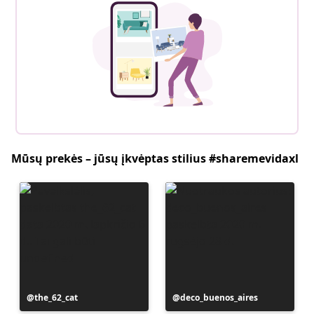
Mūsų prekės – jūsų įkvėptas stilius #sharemevidaxl
Įrašą
the_62_cat
Įrašą
deco_buenos_aires
paskelbė
paskelbė