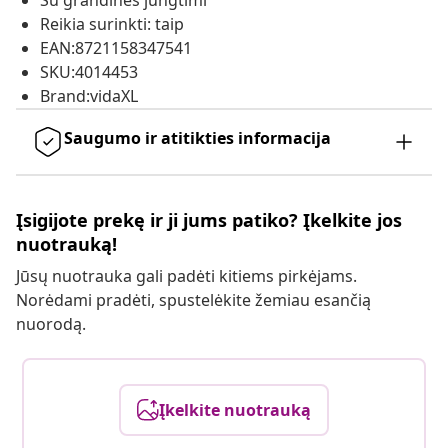
Su grandinės jungtimi
Reikia surinkti: taip
EAN:8721158347541
SKU:4014453
Brand:vidaXL
Saugumo ir atitikties informacija
Įsigijote prekę ir ji jums patiko? Įkelkite jos
nuotrauką!
Jūsų nuotrauka gali padėti kitiems pirkėjams.
Norėdami pradėti, spustelėkite žemiau esančią
nuorodą.
Įkelkite nuotrauką