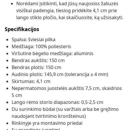
Norėdami įsitikinti, kad jūsų naujosios žaliuzės
visiškai padengia, tiesiog pridėkite 4,1 cm prie
lango stiklo pločio, kai skaičiuosite, ką užsisakyti.
Specifikacijos
Spalva: šviesiai pilka
Medžiaga: 100% poliesteris
Viršutinė bėgelio medžiaga: aliuminis
Bendras aukštis: 150 cm
Bendras plotis: 150 cm
Audinio plotis: 145,9 cm (tolerancija ± 4 mm)
Skirtumas: 4,1 cm
Nepermatomos juostelės aukštis 7,5 cm, skaidrios
5 cm
Lango rėmo storio diapazonas: 0,5-2,5 cm
Du surinkimo būdai (su varžtais arba be gręžimo
naudojant tvirtinimo kronšteinus)
Rinkinyje yra montavimo priedai