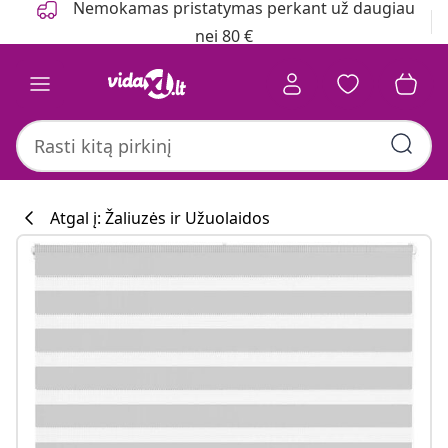
Nemokamas pristatymas perkant už daugiau
nei 80 €
Atgal į: Žaliuzės ir Užuolaidos