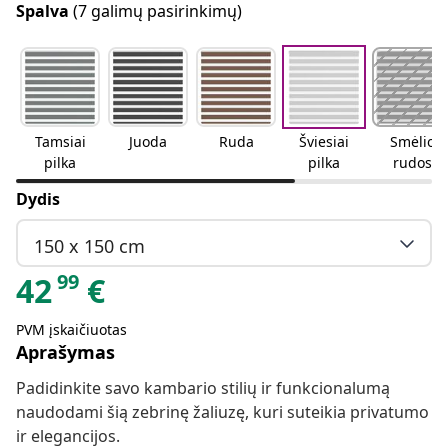
Spalva
(7 galimų pasirinkimų)
Tamsiai
Juoda
Ruda
Šviesiai
Smėlio
pilka
pilka
rudos
spalvos
Dydis
150 x 150 cm
99
42
€
PVM įskaičiuotas
Aprašymas
Padidinkite savo kambario stilių ir funkcionalumą
naudodami šią zebrinę žaliuzę, kuri suteikia privatumo
ir elegancijos.