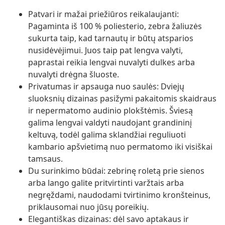
Patvari ir mažai priežiūros reikalaujanti:
Pagaminta iš 100 % poliesterio, zebra žaliuzės
sukurta taip, kad tarnautų ir būtų atsparios
nusidėvėjimui. Juos taip pat lengva valyti,
paprastai reikia lengvai nuvalyti dulkes arba
nuvalyti drėgna šluoste.
Privatumas ir apsauga nuo saulės: Dviejų
sluoksnių dizainas pasižymi pakaitomis skaidraus
ir nepermatomo audinio plokštėmis. Šviesą
galima lengvai valdyti naudojant grandininį
keltuvą, todėl galima sklandžiai reguliuoti
kambario apšvietimą nuo permatomo iki visiškai
tamsaus.
Du surinkimo būdai: zebrinę roletą prie sienos
arba lango galite pritvirtinti varžtais arba
negręždami, naudodami tvirtinimo kronšteinus,
priklausomai nuo jūsų poreikių.
Elegantiškas dizainas: dėl savo aptakaus ir