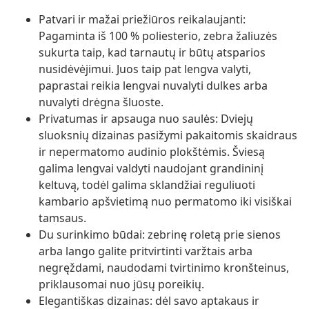
Patvari ir mažai priežiūros reikalaujanti:
Pagaminta iš 100 % poliesterio, zebra žaliuzės
sukurta taip, kad tarnautų ir būtų atsparios
nusidėvėjimui. Juos taip pat lengva valyti,
paprastai reikia lengvai nuvalyti dulkes arba
nuvalyti drėgna šluoste.
Privatumas ir apsauga nuo saulės: Dviejų
sluoksnių dizainas pasižymi pakaitomis skaidraus
ir nepermatomo audinio plokštėmis. Šviesą
galima lengvai valdyti naudojant grandininį
keltuvą, todėl galima sklandžiai reguliuoti
kambario apšvietimą nuo permatomo iki visiškai
tamsaus.
Du surinkimo būdai: zebrinę roletą prie sienos
arba lango galite pritvirtinti varžtais arba
negręždami, naudodami tvirtinimo kronšteinus,
priklausomai nuo jūsų poreikių.
Elegantiškas dizainas: dėl savo aptakaus ir