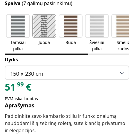
Spalva
(7 galimų pasirinkimų)
Tamsiai
Juoda
Ruda
Šviesiai
Smėlio
pilka
pilka
rudos
spalvos
Dydis
150 x 230 cm
99
51
€
PVM įskaičiuotas
Aprašymas
Padidinkite savo kambario stilių ir funkcionalumą
naudodami šią zebrinę roletą, suteikiančią privatumo
ir elegancijos.