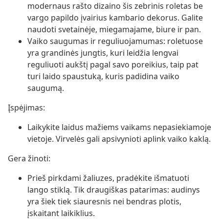
modernaus rašto dizaino šis zebrinis roletas be
vargo papildo įvairius kambario dekorus. Galite
naudoti svetainėje, miegamajame, biure ir pan.
Vaiko saugumas ir reguliuojamumas: roletuose
yra grandinės jungtis, kuri leidžia lengvai
reguliuoti aukštį pagal savo poreikius, taip pat
turi laido spaustuką, kuris padidina vaiko
saugumą.
Įspėjimas:
Laikykite laidus mažiems vaikams nepasiekiamoje
vietoje. Virvelės gali apsivynioti aplink vaiko kaklą.
Gera žinoti:
Prieš pirkdami žaliuzes, pradėkite išmatuoti
lango stiklą. Tik draugiškas patarimas: audinys
yra šiek tiek siauresnis nei bendras plotis,
įskaitant laikiklius.