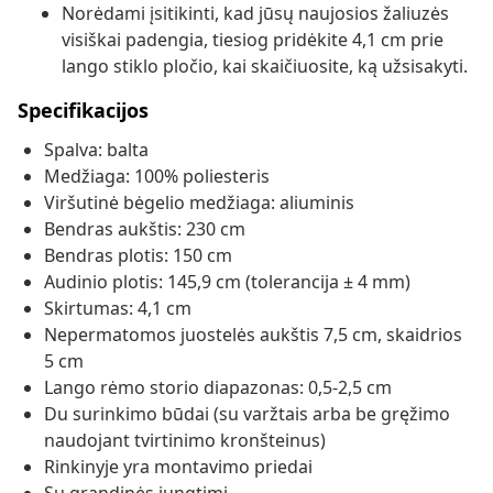
Norėdami įsitikinti, kad jūsų naujosios žaliuzės
visiškai padengia, tiesiog pridėkite 4,1 cm prie
lango stiklo pločio, kai skaičiuosite, ką užsisakyti.
Specifikacijos
Spalva: balta
Medžiaga: 100% poliesteris
Viršutinė bėgelio medžiaga: aliuminis
Bendras aukštis: 230 cm
Bendras plotis: 150 cm
Audinio plotis: 145,9 cm (tolerancija ± 4 mm)
Skirtumas: 4,1 cm
Nepermatomos juostelės aukštis 7,5 cm, skaidrios
5 cm
Lango rėmo storio diapazonas: 0,5-2,5 cm
Du surinkimo būdai (su varžtais arba be gręžimo
naudojant tvirtinimo kronšteinus)
Rinkinyje yra montavimo priedai