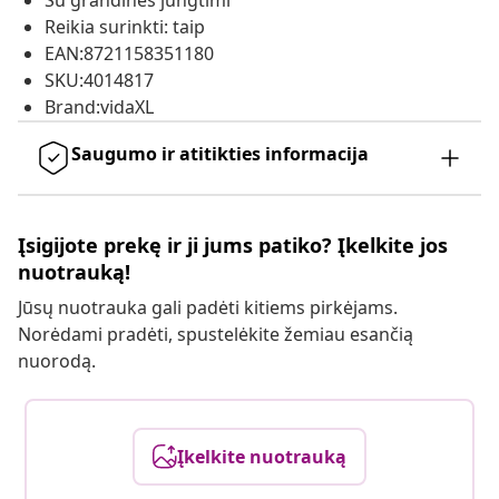
Su grandinės jungtimi
Reikia surinkti: taip
EAN:8721158351180
SKU:4014817
Brand:vidaXL
Saugumo ir atitikties informacija
Įsigijote prekę ir ji jums patiko? Įkelkite jos
nuotrauką!
Jūsų nuotrauka gali padėti kitiems pirkėjams.
Norėdami pradėti, spustelėkite žemiau esančią
nuorodą.
Įkelkite nuotrauką