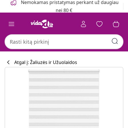
Nemokamas pristatymas perkant už daugiau
nei 80 €
Atgal į: Žaliuzės ir Užuolaidos