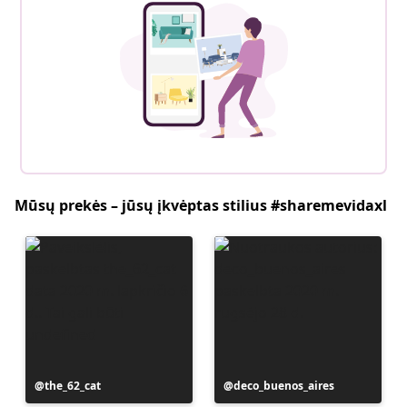
Mūsų prekės – jūsų įkvėptas stilius #sharemevidaxl
Įrašą
the_62_cat
Įrašą
deco_buenos_aires
paskelbė
paskelbė