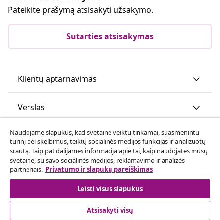
Pateikite prašymą atsisakyti užsakymo.
Sutarties atsisakymas
Klientų aptarnavimas
Verslas
Naudojame slapukus, kad svetainė veiktų tinkamai, suasmenintų
vidaXL
turinį bei skelbimus, teiktų socialinės medijos funkcijas ir analizuotų
srautą. Taip pat dalijamės informacija apie tai, kaip naudojatės mūsų
svetaine, su savo socialinės medijos, reklamavimo ir analizės
Atraskite daugiau
partneriais.
Privatumo ir slapukų pareiškimas
Leisti visus slapukus
Atsisakyti visų