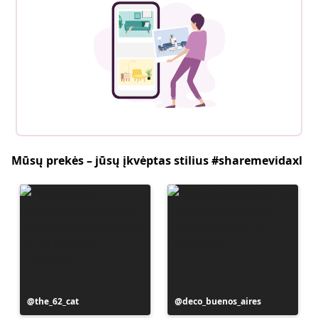
Mūsų prekės – jūsų įkvėptas stilius #sharemevidaxl
Įrašą
the_62_cat
Įrašą
deco_buenos_aires
paskelbė
paskelbė