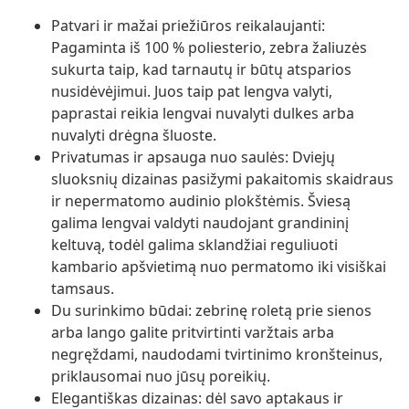
Patvari ir mažai priežiūros reikalaujanti:
Pagaminta iš 100 % poliesterio, zebra žaliuzės
sukurta taip, kad tarnautų ir būtų atsparios
nusidėvėjimui. Juos taip pat lengva valyti,
paprastai reikia lengvai nuvalyti dulkes arba
nuvalyti drėgna šluoste.
Privatumas ir apsauga nuo saulės: Dviejų
sluoksnių dizainas pasižymi pakaitomis skaidraus
ir nepermatomo audinio plokštėmis. Šviesą
galima lengvai valdyti naudojant grandininį
keltuvą, todėl galima sklandžiai reguliuoti
kambario apšvietimą nuo permatomo iki visiškai
tamsaus.
Du surinkimo būdai: zebrinę roletą prie sienos
arba lango galite pritvirtinti varžtais arba
negręždami, naudodami tvirtinimo kronšteinus,
priklausomai nuo jūsų poreikių.
Elegantiškas dizainas: dėl savo aptakaus ir