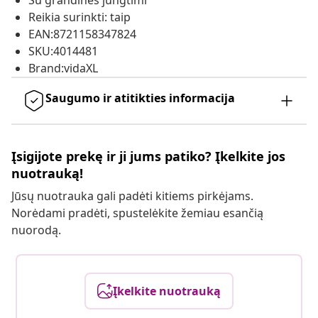
Su grandinės jungtimi
Reikia surinkti: taip
EAN:8721158347824
SKU:4014481
Brand:vidaXL
Saugumo ir atitikties informacija
Įsigijote prekę ir ji jums patiko? Įkelkite jos
nuotrauką!
Jūsų nuotrauka gali padėti kitiems pirkėjams.
Norėdami pradėti, spustelėkite žemiau esančią
nuorodą.
Įkelkite nuotrauką