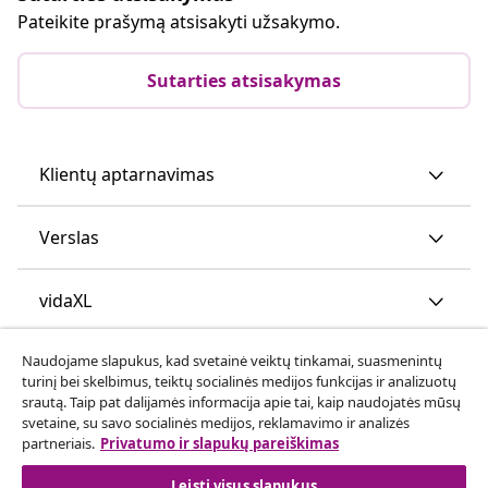
Pateikite prašymą atsisakyti užsakymo.
Sutarties atsisakymas
Klientų aptarnavimas
Verslas
vidaXL
Naudojame slapukus, kad svetainė veiktų tinkamai, suasmenintų
Atraskite daugiau
turinį bei skelbimus, teiktų socialinės medijos funkcijas ir analizuotų
srautą. Taip pat dalijamės informacija apie tai, kaip naudojatės mūsų
svetaine, su savo socialinės medijos, reklamavimo ir analizės
partneriais.
Privatumo ir slapukų pareiškimas
Leisti visus slapukus