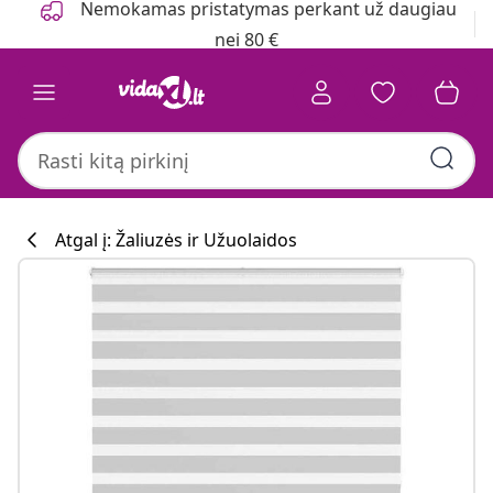
Nemokamas pristatymas perkant už daugiau
nei 80 €
Atgal į: Žaliuzės ir Užuolaidos