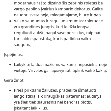
modernaus rašto dizaino šis zebrinis roletas be
vargo papildo įvairius kambario dekorus. Galite
naudoti svetainėje, miegamajame, biure ir pan.
Vaiko saugumas ir reguliuojamumas: roletuose
yra grandinės jungtis, kuri leidžia lengvai
reguliuoti aukštį pagal savo poreikius, taip pat
turi laido spaustuką, kuris padidina vaiko
saugumą.
Įspėjimas:
Laikykite laidus mažiems vaikams nepasiekiamoje
vietoje. Virvelės gali apsivynioti aplink vaiko kaklą.
Gera žinoti:
Prieš pirkdami žaliuzes, pradėkite išmatuoti
lango stiklą. Tik draugiškas patarimas: audinys
yra šiek tiek siauresnis nei bendras plotis,
įskaitant laikiklius.