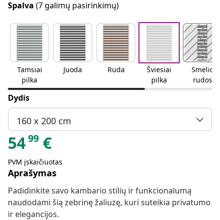
Spalva
(7 galimų pasirinkimų)
Tamsiai
Juoda
Ruda
Šviesiai
Smėlio
pilka
pilka
rudos
spalvos
Dydis
160 x 200 cm
99
54
€
PVM įskaičiuotas
Aprašymas
Padidinkite savo kambario stilių ir funkcionalumą
naudodami šią zebrinę žaliuzę, kuri suteikia privatumo
ir elegancijos.