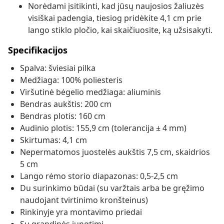
Norėdami įsitikinti, kad jūsų naujosios žaliuzės
visiškai padengia, tiesiog pridėkite 4,1 cm prie
lango stiklo pločio, kai skaičiuosite, ką užsisakyti.
Specifikacijos
Spalva: šviesiai pilka
Medžiaga: 100% poliesteris
Viršutinė bėgelio medžiaga: aliuminis
Bendras aukštis: 200 cm
Bendras plotis: 160 cm
Audinio plotis: 155,9 cm (tolerancija ± 4 mm)
Skirtumas: 4,1 cm
Nepermatomos juostelės aukštis 7,5 cm, skaidrios
5 cm
Lango rėmo storio diapazonas: 0,5-2,5 cm
Du surinkimo būdai (su varžtais arba be gręžimo
naudojant tvirtinimo kronšteinus)
Rinkinyje yra montavimo priedai