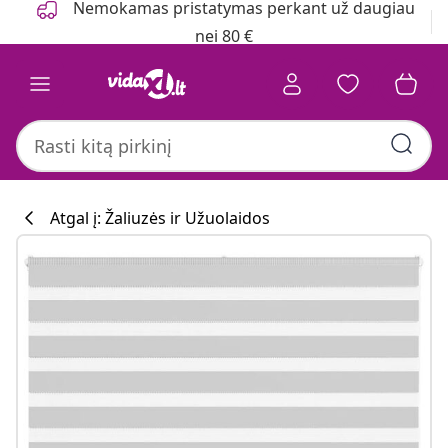
Nemokamas pristatymas perkant už daugiau
nei 80 €
Atgal į: Žaliuzės ir Užuolaidos