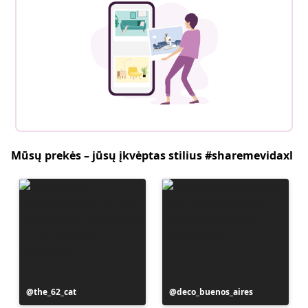
Mūsų prekės – jūsų įkvėptas stilius #sharemevidaxl
Įrašą
the_62_cat
Įrašą
deco_buenos_aires
paskelbė
paskelbė