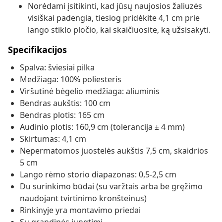
Norėdami įsitikinti, kad jūsų naujosios žaliuzės
visiškai padengia, tiesiog pridėkite 4,1 cm prie
lango stiklo pločio, kai skaičiuosite, ką užsisakyti.
Specifikacijos
Spalva: šviesiai pilka
Medžiaga: 100% poliesteris
Viršutinė bėgelio medžiaga: aliuminis
Bendras aukštis: 100 cm
Bendras plotis: 165 cm
Audinio plotis: 160,9 cm (tolerancija ± 4 mm)
Skirtumas: 4,1 cm
Nepermatomos juostelės aukštis 7,5 cm, skaidrios
5 cm
Lango rėmo storio diapazonas: 0,5-2,5 cm
Du surinkimo būdai (su varžtais arba be gręžimo
naudojant tvirtinimo kronšteinus)
Rinkinyje yra montavimo priedai