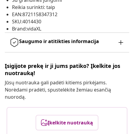
Su grandinės jungtimi
Reikia surinkti: taip
EAN:8721158347312
SKU:4014430
Brand:vidaXL
Saugumo ir atitikties informacija
Įsigijote prekę ir ji jums patiko? Įkelkite jos
nuotrauką!
Jūsų nuotrauka gali padėti kitiems pirkėjams.
Norėdami pradėti, spustelėkite žemiau esančią
nuorodą.
Įkelkite nuotrauką