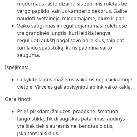
modernaus rašto dizaino šis zebrinis roletas be
vargo papildo įvairius kambario dekorus. Galite
naudoti svetainėje, miegamajame, biure ir pan.
Vaiko saugumas ir reguliuojamumas: roletuose
yra grandinės jungtis, kuri leidžia lengvai
reguliuoti aukštį pagal savo poreikius, taip pat
turi laido spaustuką, kuris padidina vaiko
saugumą.
Įspėjimas:
Laikykite laidus mažiems vaikams nepasiekiamoje
vietoje. Virvelės gali apsivynioti aplink vaiko kaklą.
Gera žinoti:
Prieš pirkdami žaliuzes, pradėkite išmatuoti
lango stiklą. Tik draugiškas patarimas: audinys
yra šiek tiek siauresnis nei bendras plotis,
įskaitant laikiklius.