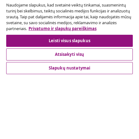
Naudojame slapukus, kad svetainė veiktų tinkamai, suasmenintų
Pateikite prašymą atsisakyti užsakymo.
turinį bei skelbimus, teiktų socialinės medijos funkcijas ir analizuotų
srautą. Taip pat dalijamės informacija apie tai, kaip naudojatės mūsų
Sutarties atsisakymas
svetaine, su savo socialinės medijos, reklamavimo ir analizės
partneriais.
Privatumo ir slapukų pareiškimas
Leisti visus slapukus
Klientų aptarnavimas
Atsisakyti visų
Verslas
Slapukų nustatymai
vidaXL
Atraskite daugiau