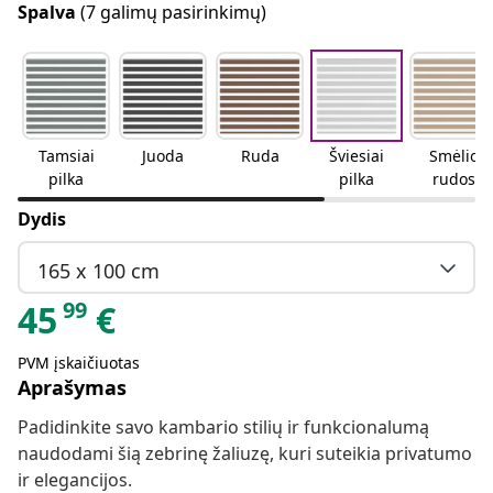
Spalva
(7 galimų pasirinkimų)
Tamsiai
Juoda
Ruda
Šviesiai
Smėlio
pilka
pilka
rudos
spalvos
Dydis
165 x 100 cm
99
45
€
PVM įskaičiuotas
Aprašymas
Padidinkite savo kambario stilių ir funkcionalumą
naudodami šią zebrinę žaliuzę, kuri suteikia privatumo
ir elegancijos.