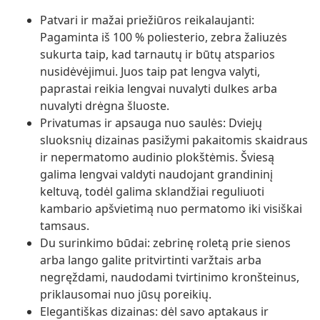
Patvari ir mažai priežiūros reikalaujanti:
Pagaminta iš 100 % poliesterio, zebra žaliuzės
sukurta taip, kad tarnautų ir būtų atsparios
nusidėvėjimui. Juos taip pat lengva valyti,
paprastai reikia lengvai nuvalyti dulkes arba
nuvalyti drėgna šluoste.
Privatumas ir apsauga nuo saulės: Dviejų
sluoksnių dizainas pasižymi pakaitomis skaidraus
ir nepermatomo audinio plokštėmis. Šviesą
galima lengvai valdyti naudojant grandininį
keltuvą, todėl galima sklandžiai reguliuoti
kambario apšvietimą nuo permatomo iki visiškai
tamsaus.
Du surinkimo būdai: zebrinę roletą prie sienos
arba lango galite pritvirtinti varžtais arba
negręždami, naudodami tvirtinimo kronšteinus,
priklausomai nuo jūsų poreikių.
Elegantiškas dizainas: dėl savo aptakaus ir