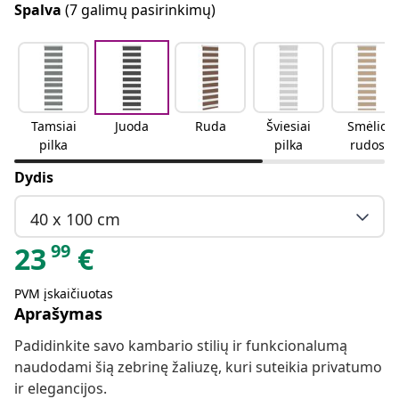
Spalva
(7 galimų pasirinkimų)
Tamsiai
Juoda
Ruda
Šviesiai
Smėlio
pilka
pilka
rudos
spalvos
Dydis
40 x 100 cm
99
23
€
PVM įskaičiuotas
Aprašymas
Padidinkite savo kambario stilių ir funkcionalumą
naudodami šią zebrinę žaliuzę, kuri suteikia privatumo
ir elegancijos.