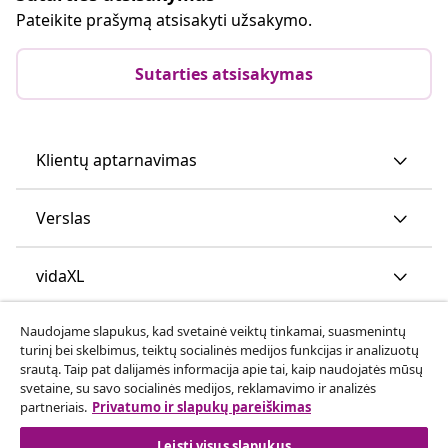
Pateikite prašymą atsisakyti užsakymo.
Sutarties atsisakymas
Klientų aptarnavimas
Verslas
vidaXL
Naudojame slapukus, kad svetainė veiktų tinkamai, suasmenintų
Atraskite daugiau
turinį bei skelbimus, teiktų socialinės medijos funkcijas ir analizuotų
srautą. Taip pat dalijamės informacija apie tai, kaip naudojatės mūsų
svetaine, su savo socialinės medijos, reklamavimo ir analizės
partneriais.
Privatumo ir slapukų pareiškimas
Leisti visus slapukus