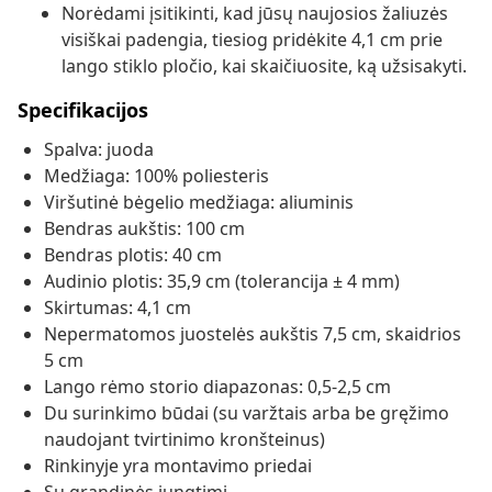
Norėdami įsitikinti, kad jūsų naujosios žaliuzės
visiškai padengia, tiesiog pridėkite 4,1 cm prie
lango stiklo pločio, kai skaičiuosite, ką užsisakyti.
Specifikacijos
Spalva: juoda
Medžiaga: 100% poliesteris
Viršutinė bėgelio medžiaga: aliuminis
Bendras aukštis: 100 cm
Bendras plotis: 40 cm
Audinio plotis: 35,9 cm (tolerancija ± 4 mm)
Skirtumas: 4,1 cm
Nepermatomos juostelės aukštis 7,5 cm, skaidrios
5 cm
Lango rėmo storio diapazonas: 0,5-2,5 cm
Du surinkimo būdai (su varžtais arba be gręžimo
naudojant tvirtinimo kronšteinus)
Rinkinyje yra montavimo priedai