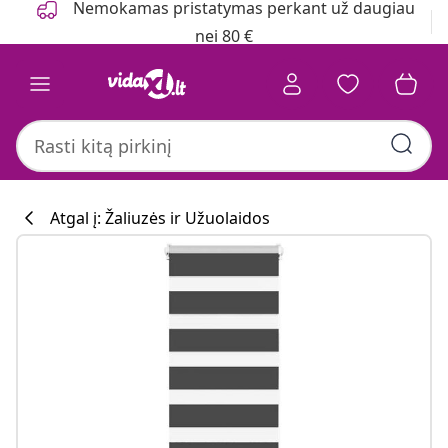
Nemokamas pristatymas perkant už daugiau
nei 80 €
Atgal į: Žaliuzės ir Užuolaidos