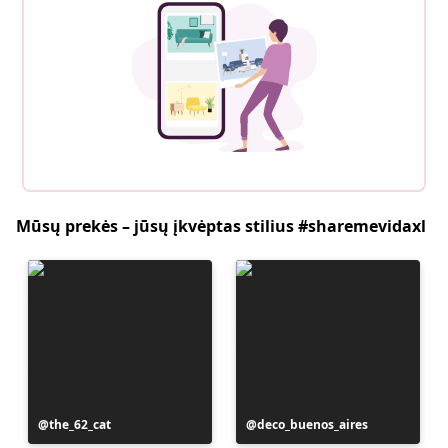
Mūsų prekės – jūsų įkvėptas stilius #sharemevidaxl
Įrašą
the_62_cat
Įrašą
deco_buenos_aires
paskelbė
paskelbė