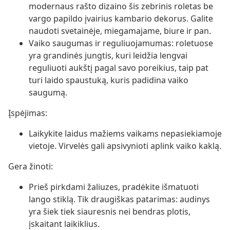
modernaus rašto dizaino šis zebrinis roletas be
vargo papildo įvairius kambario dekorus. Galite
naudoti svetainėje, miegamajame, biure ir pan.
Vaiko saugumas ir reguliuojamumas: roletuose
yra grandinės jungtis, kuri leidžia lengvai
reguliuoti aukštį pagal savo poreikius, taip pat
turi laido spaustuką, kuris padidina vaiko
saugumą.
Įspėjimas:
Laikykite laidus mažiems vaikams nepasiekiamoje
vietoje. Virvelės gali apsivynioti aplink vaiko kaklą.
Gera žinoti:
Prieš pirkdami žaliuzes, pradėkite išmatuoti
lango stiklą. Tik draugiškas patarimas: audinys
yra šiek tiek siauresnis nei bendras plotis,
įskaitant laikiklius.