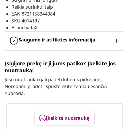
Su grandinės jungtimi
Reikia surinkti: taip
EAN:8721158344984
SKU:4014197
Brand:vidaXL
Saugumo ir atitikties informacija
Įsigijote prekę ir ji jums patiko? Įkelkite jos
nuotrauką!
Jūsų nuotrauka gali padėti kitiems pirkėjams.
Norėdami pradėti, spustelėkite žemiau esančią
nuorodą.
Įkelkite nuotrauką