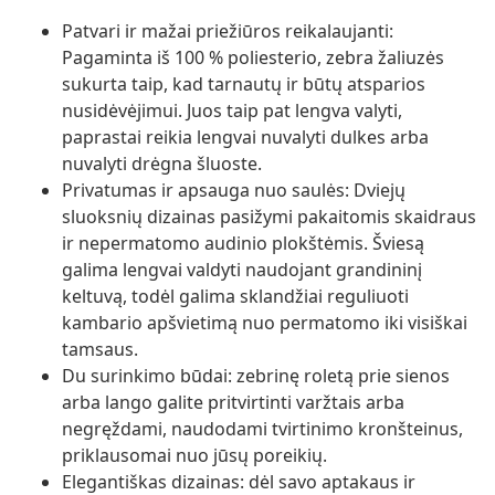
Patvari ir mažai priežiūros reikalaujanti:
Pagaminta iš 100 % poliesterio, zebra žaliuzės
sukurta taip, kad tarnautų ir būtų atsparios
nusidėvėjimui. Juos taip pat lengva valyti,
paprastai reikia lengvai nuvalyti dulkes arba
nuvalyti drėgna šluoste.
Privatumas ir apsauga nuo saulės: Dviejų
sluoksnių dizainas pasižymi pakaitomis skaidraus
ir nepermatomo audinio plokštėmis. Šviesą
galima lengvai valdyti naudojant grandininį
keltuvą, todėl galima sklandžiai reguliuoti
kambario apšvietimą nuo permatomo iki visiškai
tamsaus.
Du surinkimo būdai: zebrinę roletą prie sienos
arba lango galite pritvirtinti varžtais arba
negręždami, naudodami tvirtinimo kronšteinus,
priklausomai nuo jūsų poreikių.
Elegantiškas dizainas: dėl savo aptakaus ir