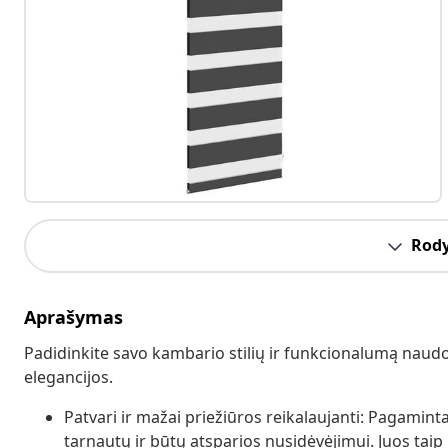
Rody
Aprašymas
Padidinkite savo kambario stilių ir funkcionalumą naudod
elegancijos.
Patvari ir mažai priežiūros reikalaujanti: Pagaminta
tarnautų ir būtų atsparios nusidėvėjimui. Juos taip 