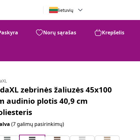
lietuvių
Paskyra
Norų sąrašas
Krepšelis
daXL
idaXL zebrinės žaliuzės 45x100
m audinio plotis 40,9 cm
oliesteris
alva
(7 galimų pasirinkimų)