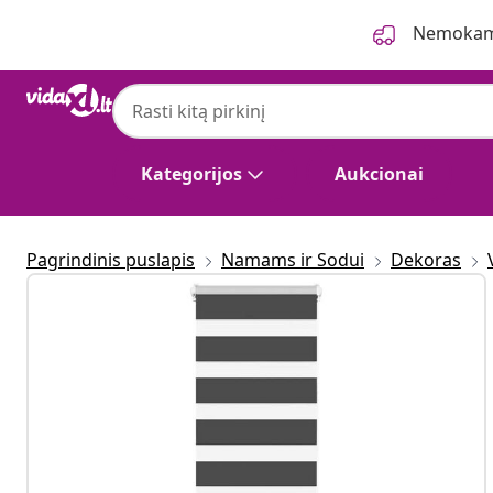
Ankstesnis
Kitas
Nemokama
Kategorijos
Aukcionai
Pagrindinis puslapis
Namams ir Sodui
Dekoras