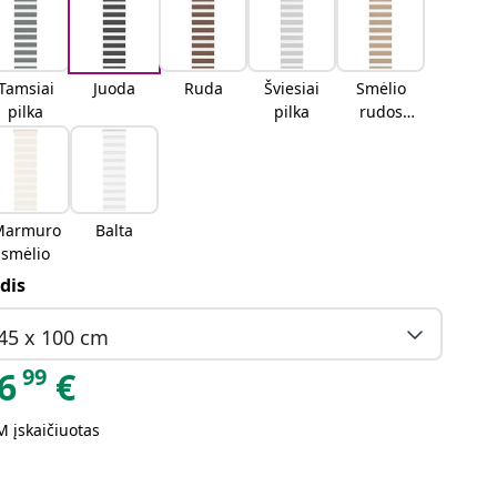
Tamsiai
Juoda
Ruda
Šviesiai
Smėlio
pilka
pilka
rudos
spalvos
Marmuro
Balta
smėlio
dis
45 x 100 cm
99
6
€
 įskaičiuotas