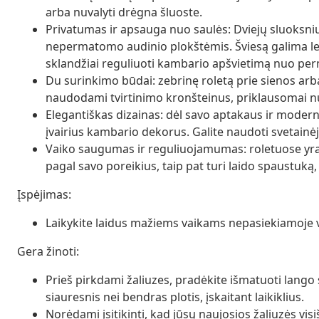
arba nuvalyti drėgna šluoste.
Privatumas ir apsauga nuo saulės: Dviejų sluoksnių
nepermatomo audinio plokštėmis. Šviesą galima len
sklandžiai reguliuoti kambario apšvietimą nuo per
Du surinkimo būdai: zebrinę roletą prie sienos arba
naudodami tvirtinimo kronšteinus, priklausomai nu
Elegantiškas dizainas: dėl savo aptakaus ir modern
įvairius kambario dekorus. Galite naudoti svetainė
Vaiko saugumas ir reguliuojamumas: roletuose yra g
pagal savo poreikius, taip pat turi laido spaustuką
Įspėjimas:
Laikykite laidus mažiems vaikams nepasiekiamoje vie
Gera žinoti:
Prieš pirkdami žaliuzes, pradėkite išmatuoti lango s
siauresnis nei bendras plotis, įskaitant laikiklius.
Norėdami įsitikinti, kad jūsų naujosios žaliuzės visi