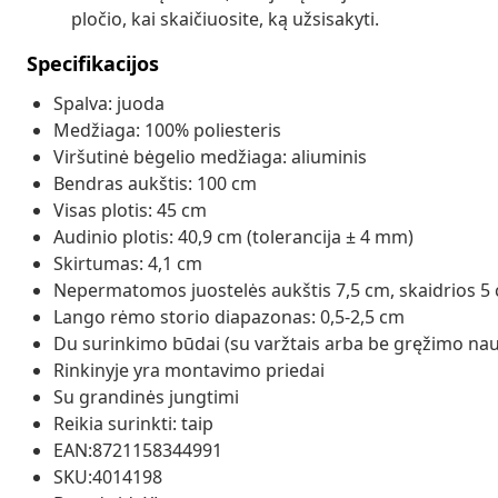
pločio, kai skaičiuosite, ką užsisakyti.
Specifikacijos
Spalva: juoda
Medžiaga: 100% poliesteris
Viršutinė bėgelio medžiaga: aliuminis
Bendras aukštis: 100 cm
Visas plotis: 45 cm
Audinio plotis: 40,9 cm (tolerancija ± 4 mm)
Skirtumas: 4,1 cm
Nepermatomos juostelės aukštis 7,5 cm, skaidrios 5
Lango rėmo storio diapazonas: 0,5-2,5 cm
Du surinkimo būdai (su varžtais arba be gręžimo nau
Rinkinyje yra montavimo priedai
Su grandinės jungtimi
Reikia surinkti: taip
EAN:8721158344991
SKU:4014198