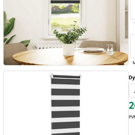
Dy
2
PVM