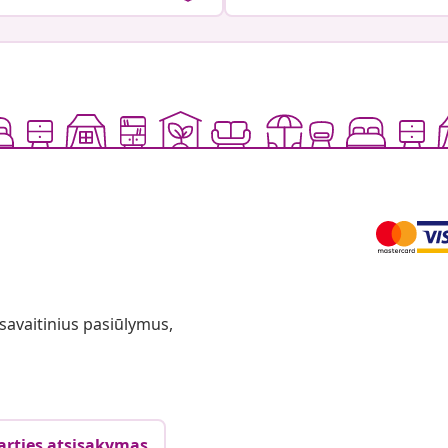
 savaitinius pasiūlymus,
arties atsisakymas