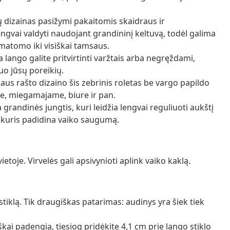
 dizainas pasižymi pakaitomis skaidraus ir
gvai valdyti naudojant grandininį keltuvą, todėl galima
matomo iki visiškai tamsaus.
 lango galite pritvirtinti varžtais arba negręždami,
o jūsų poreikių.
aus rašto dizaino šis zebrinis roletas be vargo papildo
je, miegamajame, biure ir pan.
randinės jungtis, kuri leidžia lengvai reguliuoti aukštį
, kuris padidina vaiko saugumą.
toje. Virvelės gali apsivynioti aplink vaiko kaklą.
tiklą. Tik draugiškas patarimas: audinys yra šiek tiek
škai padengia, tiesiog pridėkite 4,1 cm prie lango stiklo