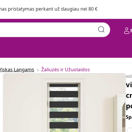
s pristatymas perkant už daugiau nei 80 €
Viskas Langams
Žaliuzės ir Užuolaidos
vi
v
c
p
Sp