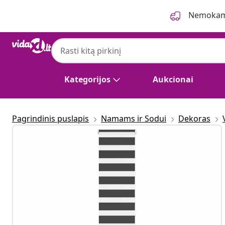
Ankstesnis
Kitas
Nemokama
Kategorijos
Aukcionai
Pagrindinis puslapis
Namams ir Sodui
Dekoras