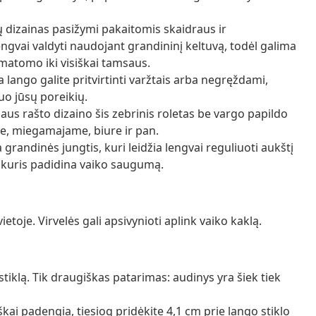
 dizainas pasižymi pakaitomis skaidraus ir
gvai valdyti naudojant grandininį keltuvą, todėl galima
matomo iki visiškai tamsaus.
 lango galite pritvirtinti varžtais arba negręždami,
o jūsų poreikių.
aus rašto dizaino šis zebrinis roletas be vargo papildo
je, miegamajame, biure ir pan.
randinės jungtis, kuri leidžia lengvai reguliuoti aukštį
, kuris padidina vaiko saugumą.
toje. Virvelės gali apsivynioti aplink vaiko kaklą.
tiklą. Tik draugiškas patarimas: audinys yra šiek tiek
škai padengia, tiesiog pridėkite 4,1 cm prie lango stiklo