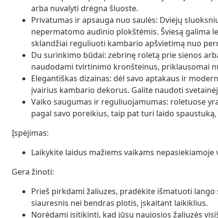
arba nuvalyti drėgna šluoste.
Privatumas ir apsauga nuo saulės: Dviejų sluoksnių
nepermatomo audinio plokštėmis. Šviesą galima len
sklandžiai reguliuoti kambario apšvietimą nuo per
Du surinkimo būdai: zebrinę roletą prie sienos arba
naudodami tvirtinimo kronšteinus, priklausomai nu
Elegantiškas dizainas: dėl savo aptakaus ir modern
įvairius kambario dekorus. Galite naudoti svetainė
Vaiko saugumas ir reguliuojamumas: roletuose yra g
pagal savo poreikius, taip pat turi laido spaustuką
Įspėjimas:
Laikykite laidus mažiems vaikams nepasiekiamoje vie
Gera žinoti:
Prieš pirkdami žaliuzes, pradėkite išmatuoti lango s
siauresnis nei bendras plotis, įskaitant laikiklius.
Norėdami įsitikinti, kad jūsų naujosios žaliuzės visi