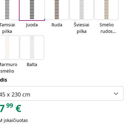
Tamsiai
Juoda
Ruda
Šviesiai
Smėlio
pilka
pilka
rudos
spalvos
Marmuro
Balta
smėlio
dis
45 x 230 cm
99
7
€
 įskaičiuotas