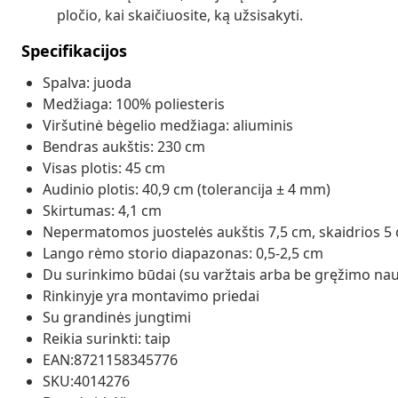
pločio, kai skaičiuosite, ką užsisakyti.
Specifikacijos
Spalva: juoda
Medžiaga: 100% poliesteris
Viršutinė bėgelio medžiaga: aliuminis
Bendras aukštis: 230 cm
Visas plotis: 45 cm
Audinio plotis: 40,9 cm (tolerancija ± 4 mm)
Skirtumas: 4,1 cm
Nepermatomos juostelės aukštis 7,5 cm, skaidrios 5
Lango rėmo storio diapazonas: 0,5-2,5 cm
Du surinkimo būdai (su varžtais arba be gręžimo nau
Rinkinyje yra montavimo priedai
Su grandinės jungtimi
Reikia surinkti: taip
EAN:8721158345776
SKU:4014276