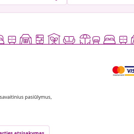
 savaitinius pasiūlymus,
arties atsisakymas