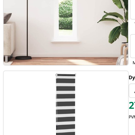
Dy
2
PVM