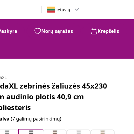
lietuvių
Paskyra
Norų sąrašas
Krepšelis
daXL
idaXL zebrinės žaliuzės 45x230
m audinio plotis 40,9 cm
oliesteris
alva
(7 galimų pasirinkimų)