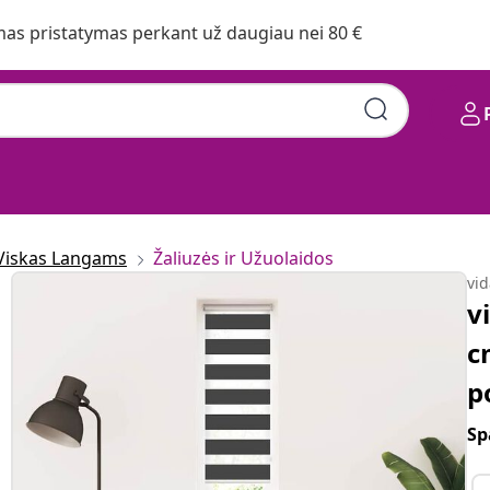
s pristatymas perkant už daugiau nei 80 €
Viskas Langams
Žaliuzės ir Užuolaidos
vi
v
c
p
Sp