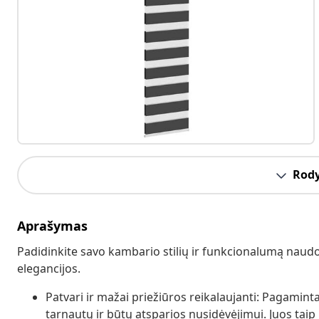
Rody
Aprašymas
Padidinkite savo kambario stilių ir funkcionalumą naudod
elegancijos.
Patvari ir mažai priežiūros reikalaujanti: Pagaminta
tarnautų ir būtų atsparios nusidėvėjimui. Juos taip 