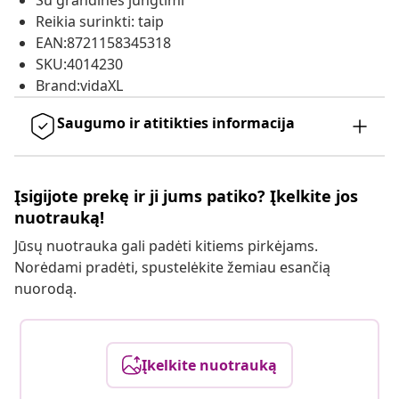
Su grandinės jungtimi
Reikia surinkti: taip
EAN:8721158345318
SKU:4014230
Brand:vidaXL
Saugumo ir atitikties informacija
Įsigijote prekę ir ji jums patiko? Įkelkite jos
nuotrauką!
Jūsų nuotrauka gali padėti kitiems pirkėjams.
Norėdami pradėti, spustelėkite žemiau esančią
nuorodą.
Įkelkite nuotrauką