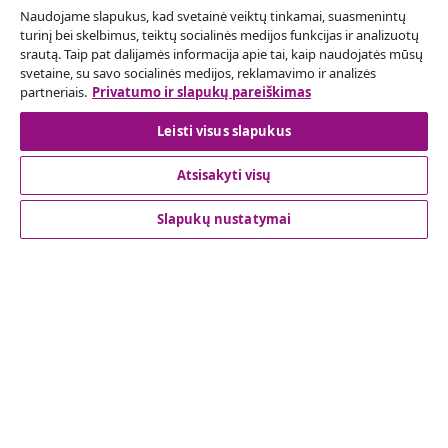
Naudojame slapukus, kad svetainė veiktų tinkamai, suasmenintų
Pateikite prašymą atsisakyti užsakymo.
turinį bei skelbimus, teiktų socialinės medijos funkcijas ir analizuotų
srautą. Taip pat dalijamės informacija apie tai, kaip naudojatės mūsų
Sutarties atsisakymas
svetaine, su savo socialinės medijos, reklamavimo ir analizės
partneriais.
Privatumo ir slapukų pareiškimas
Leisti visus slapukus
Klientų aptarnavimas
Atsisakyti visų
Verslas
Slapukų nustatymai
vidaXL
Atraskite daugiau