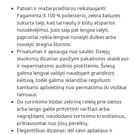
Patvari ir mažai priežiūros reikalaujanti:
Pagaminta iš 100 % poliesterio, zebra žaliuzės
sukurta taip, kad tarnautų ir būtų atsparios
nusidėvėjimui. Juos taip pat lengva valyti,
paprastai reikia lengvai nuvalyti dulkes arba
nuvalyti drėgna šluoste.
Privatumas ir apsauga nuo saulės: Dviejų
sluoksnių dizainas pasižymi pakaitomis skaidraus
ir nepermatomo audinio plokštėmis. Šviesą
galima lengvai valdyti naudojant grandininį
keltuvą, todėl galima sklandžiai reguliuoti
kambario apšvietimą nuo permatomo iki visiškai
tamsaus.
Du surinkimo būdai: zebrinę roletą prie sienos
arba lango galite pritvirtinti varžtais arba
negręždami, naudodami tvirtinimo kronšteinus,
priklausomai nuo jūsų poreikių.
Elegantiškas dizainas: dėl savo aptakaus ir