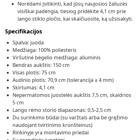
Norėdami įsitikinti, kad jūsų naujosios žaliuzės
visiškai padengia, tiesiog pridėkite 4,1 cm prie
lango stiklo pločio, kai skaičiuosite, ką užsisakyti.
Specifikacijos
Spalva: juoda
Medžiaga: 100% poliesteris
Viršutinė bėgelio medžiaga: aliuminis
Bendras aukštis: 150 cm
Visas plotis: 75 cm
Audinio plotis: 70,9 cm (tolerancija ± 4 mm)
Skirtumas: 4,1 cm
Nepermatomos juostelės aukštis 7,5 cm, skaidrios
5 cm
Lango rėmo storio diapazonas: 0,5-2,5 cm
Du surinkimo būdai (su varžtais arba be gręžimo
naudojant tvirtinimo kronšteinus)
Rinkinyje yra montavimo priedai