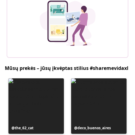
Mūsų prekės – jūsų įkvėptas stilius #sharemevidaxl
Įrašą
the_62_cat
Įrašą
deco_buenos_aires
paskelbė
paskelbė