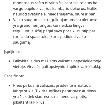
modernaus rašto dizaino šis zebrinis roletas be
vargo papildo įvairius kambario dekorus. Galite
naudoti svetainėje, miegamajame, biure ir pan.
Vaiko saugumas ir reguliuojamumas: roletuose
yra grandinės jungtis, kuri leidžia lengvai
reguliuoti aukštį pagal savo poreikius, taip pat
turi laido spaustuką, kuris padidina vaiko
saugumą.
Įspėjimas:
Laikykite laidus mažiems vaikams nepasiekiamoje
vietoje. Virvelės gali apsivynioti aplink vaiko kaklą.
Gera žinoti:
Prieš pirkdami žaliuzes, pradėkite išmatuoti
lango stiklą. Tik draugiškas patarimas: audinys
yra šiek tiek siauresnis nei bendras plotis,
įskaitant laikiklius.