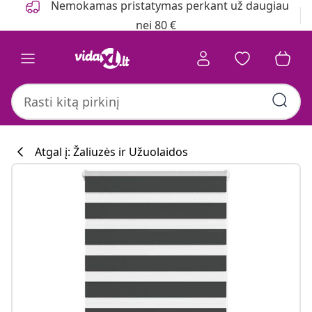
Nemokamas pristatymas perkant už daugiau
nei 80 €
Atgal į: Žaliuzės ir Užuolaidos