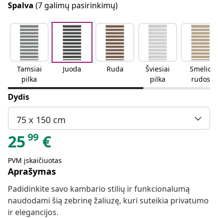
Spalva
(7 galimų pasirinkimų)
Tamsiai
Juoda
Ruda
Šviesiai
Smėlio
pilka
pilka
rudos
spalvos
Dydis
75 x 150 cm
99
25
€
PVM įskaičiuotas
Aprašymas
Padidinkite savo kambario stilių ir funkcionalumą
naudodami šią zebrinę žaliuzę, kuri suteikia privatumo
ir elegancijos.