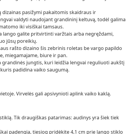
 dizainas pasižymi pakaitomis skaidraus ir
gvai valdyti naudojant grandininį keltuvą, todėl galima
matomo iki visiškai tamsaus.
 lango galite pritvirtinti varžtais arba negręždami,
o jūsų poreikių.
aus rašto dizaino šis zebrinis roletas be vargo papildo
je, miegamajame, biure ir pan.
randinės jungtis, kuri leidžia lengvai reguliuoti aukštį
, kuris padidina vaiko saugumą.
toje. Virvelės gali apsivynioti aplink vaiko kaklą.
tiklą. Tik draugiškas patarimas: audinys yra šiek tiek
škai padengia, tiesiog pridėkite 4,1 cm prie lango stiklo