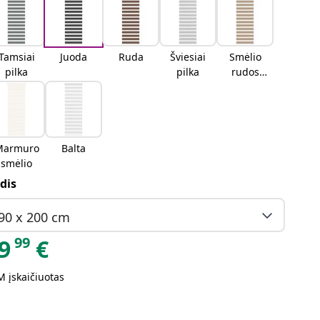
Tamsiai
Juoda
Ruda
Šviesiai
Smėlio
pilka
pilka
rudos
spalvos
Marmuro
Balta
smėlio
dis
90 x 200 cm
99
9
€
 įskaičiuotas