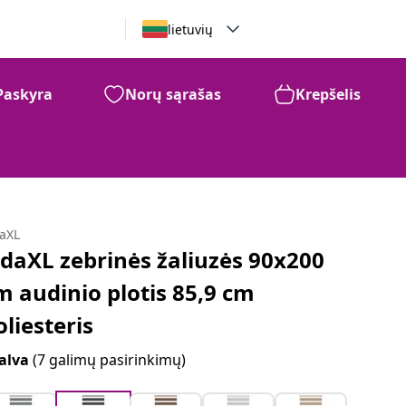
lietuvių
Paskyra
Norų sąrašas
Krepšelis
daXL
idaXL zebrinės žaliuzės 90x200
m audinio plotis 85,9 cm
oliesteris
alva
(7 galimų pasirinkimų)