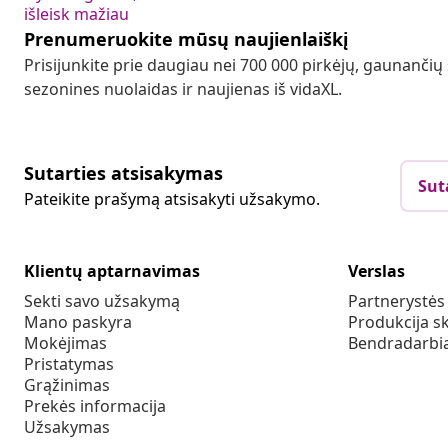
išleisk mažiau
Prenumeruokite mūsų naujienlaiškį
Prisijunkite prie daugiau nei 700 000 pirkėjų, gaunančių
sezonines nuolaidas ir naujienas iš vidaXL.
Sutarties atsisakymas
Sut
Pateikite prašymą atsisakyti užsakymo.
Klientų aptarnavimas
Verslas
Sekti savo užsakymą
Partnerystė
Mano paskyra
Produkcija sk
Mokėjimas
Bendradarbia
Pristatymas
Grąžinimas
Prekės informacija
Užsakymas