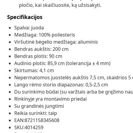
pločio, kai skaičiuosite, ką užsisakyti.
Specifikacijos
Spalva: juoda
Medžiaga: 100% poliesteris
Viršutinė bėgelio medžiaga: aliuminis
Bendras aukštis: 200 cm
Bendras plotis: 90 cm
Audinio plotis: 85,9 cm (tolerancija ± 4 mm)
Skirtumas: 4,1 cm
Nepermatomos juostelės aukštis 7,5 cm, skaidrios 5
Lango rėmo storio diapazonas: 0,5-2,5 cm
Du surinkimo būdai (su varžtais arba be gręžimo nau
Rinkinyje yra montavimo priedai
Su grandinės jungtimi
Reikia surinkti: taip
EAN:8721158345608
SKU:4014259