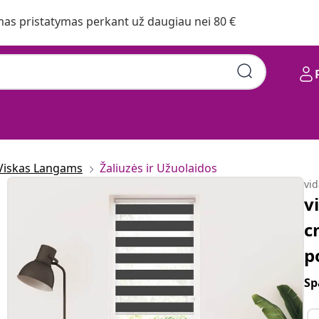
s pristatymas perkant už daugiau nei 80 €
Viskas Langams
Žaliuzės ir Užuolaidos
vi
v
c
p
Sp