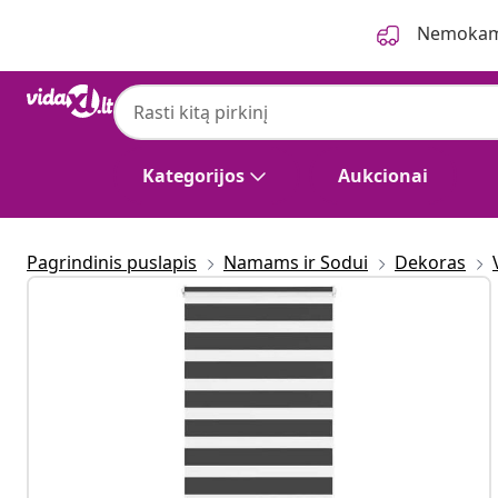
Ankstesnis
Kitas
Nemokama
Kategorijos
Aukcionai
Pagrindinis puslapis
Namams ir Sodui
Dekoras