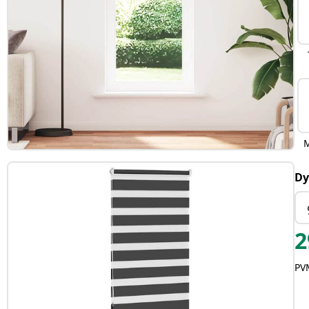
Dy
2
PVM