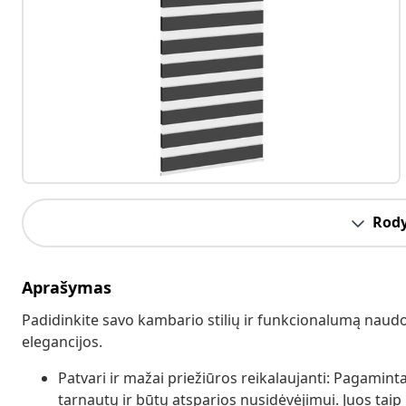
Rody
Aprašymas
Padidinkite savo kambario stilių ir funkcionalumą naudod
elegancijos.
Patvari ir mažai priežiūros reikalaujanti: Pagaminta
tarnautų ir būtų atsparios nusidėvėjimui. Juos taip 