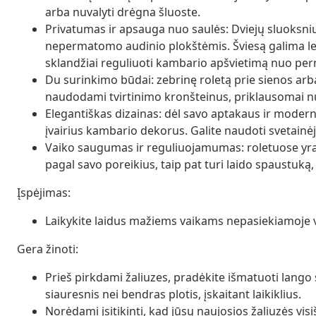
arba nuvalyti drėgna šluoste.
Privatumas ir apsauga nuo saulės: Dviejų sluoksnių
nepermatomo audinio plokštėmis. Šviesą galima len
sklandžiai reguliuoti kambario apšvietimą nuo per
Du surinkimo būdai: zebrinę roletą prie sienos arba
naudodami tvirtinimo kronšteinus, priklausomai nu
Elegantiškas dizainas: dėl savo aptakaus ir modern
įvairius kambario dekorus. Galite naudoti svetainė
Vaiko saugumas ir reguliuojamumas: roletuose yra g
pagal savo poreikius, taip pat turi laido spaustuką
Įspėjimas:
Laikykite laidus mažiems vaikams nepasiekiamoje vie
Gera žinoti:
Prieš pirkdami žaliuzes, pradėkite išmatuoti lango s
siauresnis nei bendras plotis, įskaitant laikiklius.
Norėdami įsitikinti, kad jūsų naujosios žaliuzės visi