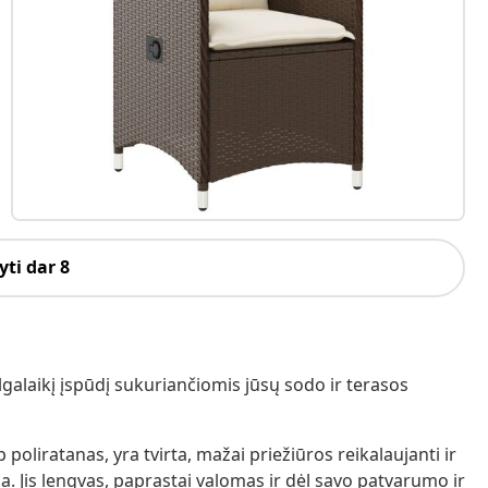
ti dar 8
lgalaikį įspūdį sukuriančiomis jūsų sodo ir terasos
poliratanas, yra tvirta, mažai priežiūros reikalaujanti ir
. Jis lengvas, paprastai valomas ir dėl savo patvarumo ir