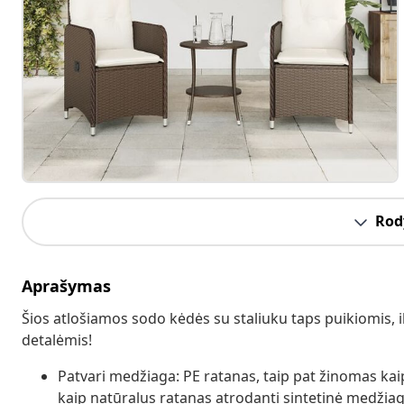
Rody
Aprašymas
Šios atlošiamos sodo kėdės su staliuku taps puikiomis, i
detalėmis!
Patvari medžiaga: PE ratanas, taip pat žinomas kaip 
kaip natūralus ratanas atrodanti sintetinė medžiaga