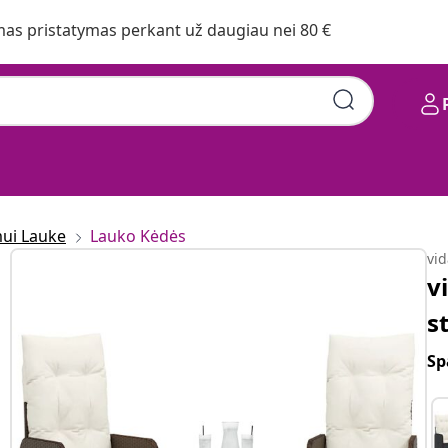
s pristatymas perkant už daugiau nei 80 €
mui Lauke
Lauko Kėdės
vi
v
s
Sp