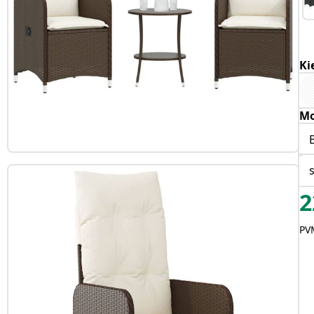
Ki
Mo
2
PVM