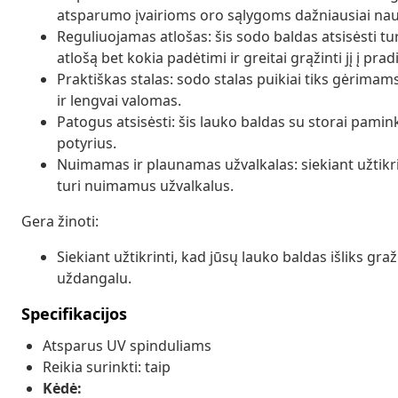
atsparumo įvairioms oro sąlygoms dažniausiai na
Reguliuojamas atlošas: šis sodo baldas atsisėsti t
atlošą bet kokia padėtimi ir greitai grąžinti jį į prad
Praktiškas stalas: sodo stalas puikiai tiks gėrimam
ir lengvai valomas.
Patogus atsisėsti: šis lauko baldas su storai pami
potyrius.
Nuimamas ir plaunamas užvalkalas: siekiant užtikri
turi nuimamus užvalkalus.
Gera žinoti:
Siekiant užtikrinti, kad jūsų lauko baldas išliks g
uždangalu.
Specifikacijos
Atsparus UV spinduliams
Reikia surinkti: taip
Kėdė: