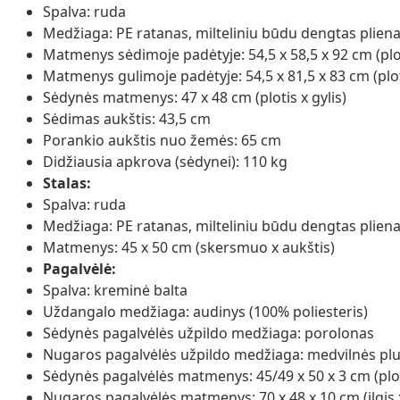
Spalva: ruda
Medžiaga: PE ratanas, milteliniu būdu dengtas plien
Matmenys sėdimoje padėtyje: 54,5 x 58,5 x 92 cm (ploti
Matmenys gulimoje padėtyje: 54,5 x 81,5 x 83 cm (ploti
Sėdynės matmenys: 47 x 48 cm (plotis x gylis)
Sėdimas aukštis: 43,5 cm
Porankio aukštis nuo žemės: 65 cm
Didžiausia apkrova (sėdynei): 110 kg
Stalas:
Spalva: ruda
Medžiaga: PE ratanas, milteliniu būdu dengtas plien
Matmenys: 45 x 50 cm (skersmuo x aukštis)
Pagalvėlė:
Spalva: kreminė balta
Uždangalo medžiaga: audinys (100% poliesteris)
Sėdynės pagalvėlės užpildo medžiaga: porolonas
Nugaros pagalvėlės užpildo medžiaga: medvilnės pl
Sėdynės pagalvėlės matmenys: 45/49 x 50 x 3 cm (plotis
Nugaros pagalvėlės matmenys: 70 x 48 x 10 cm (ilgis x 