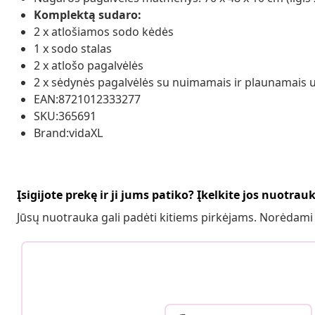
Komplektą sudaro:
2 x atlošiamos sodo kėdės
1 x sodo stalas
2 x atlošo pagalvėlės
2 x sėdynės pagalvėlės su nuimamais ir plaunamais u
EAN:8721012333277
SKU:365691
Brand:vidaXL
Įsigijote prekę ir ji jums patiko? Įkelkite jos nuotrau
Jūsų nuotrauka gali padėti kitiems pirkėjams. Norėdami