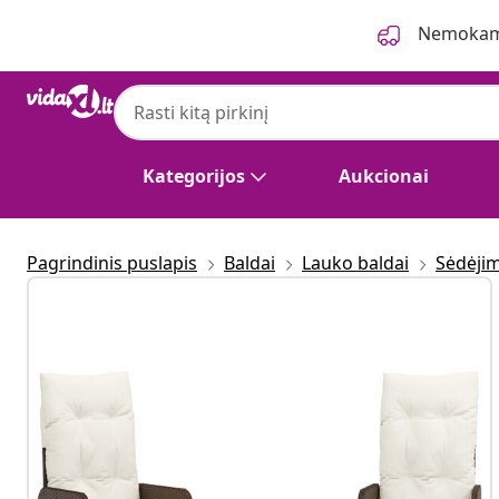
Ankstesnis
Kitas
Nemokama
Kategorijos
Aukcionai
Pagrindinis puslapis
Baldai
Lauko baldai
Sėdėji