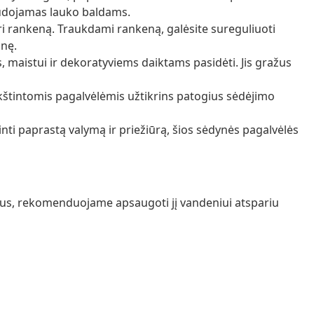
udojamas lauko baldams.
uri rankeną. Traukdami rankeną, galėsite sureguliuoti
inę.
s, maistui ir dekoratyviems daiktams pasidėti. Jis gražus
nkštintomis pagalvėlėmis užtikrins patogius sėdėjimo
nti paprastą valymą ir priežiūrą, šios sėdynės pagalvėlės
ražus, rekomenduojame apsaugoti jį vandeniui atspariu