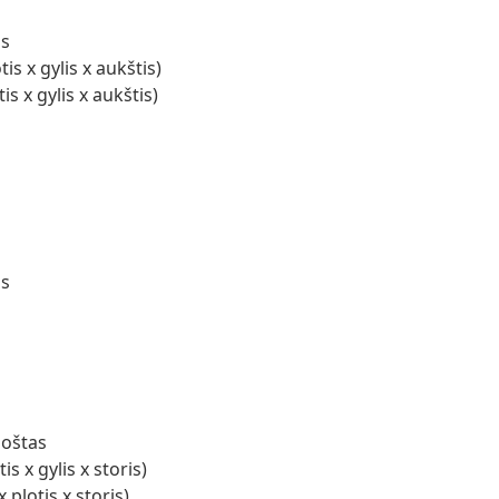
as
s x gylis x aukštis)
s x gylis x aukštis)
as
uoštas
 x gylis x storis)
plotis x storis)