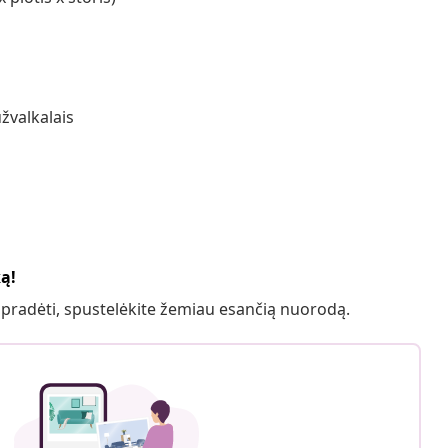
žvalkalais
ką!
 pradėti, spustelėkite žemiau esančią nuorodą.