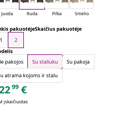
Juoda
Ruda
Pilka
Smėlio
ekis pakuotėjeSkaičius pakuotėje
1
2
delis
Be pakojos
Su staliuku
Su pakoja
su atrama kojoms ir stalu
99
22
€
 įskaičiuotas