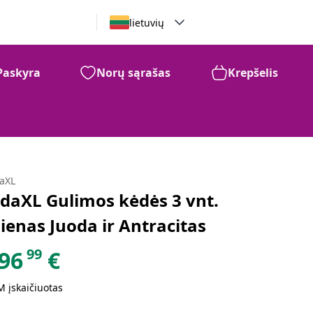
lietuvių
Paskyra
Norų sąrašas
Krepšelis
daXL
idaXL Gulimos kėdės 3 vnt.
lienas Juoda ir Antracitas
99
96
€
 įskaičiuotas