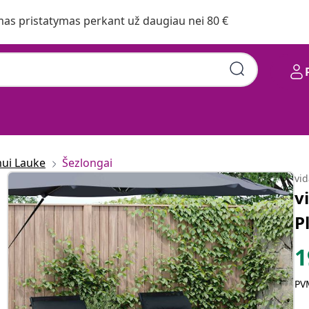
s pristatymas perkant už daugiau nei 80 €
mui Lauke
Šezlongai
vi
v
P
1
PVM