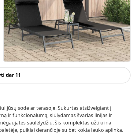
ti dar 11
ui jūsų sode ar terasoje. Sukurtas atsižvelgiant į
ą ir funkcionalumą, siūlydamas švarias linijas ir
ar mėgaujatės saulėlydžiu, šis komplektas užtikrina
paletėje, puikiai derančioje su bet kokia lauko aplinka.