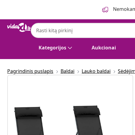
Ankstesnis
Kitas
Nemokama
Kategorijos
Aukcionai
Pagrindinis puslapis
Baldai
Lauko baldai
Sėdėji