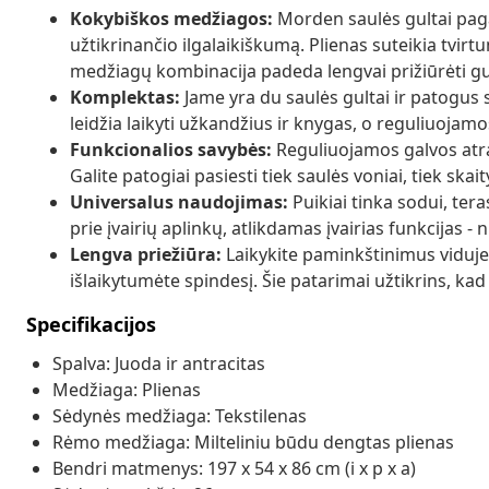
Kokybiškos medžiagos:
Morden saulės gultai pagam
užtikrinančio ilgalaikiškumą. Plienas suteikia tvirtu
medžiagų kombinacija padeda lengvai prižiūrėti g
Komplektas:
Jame yra du saulės gultai ir patogus st
leidžia laikyti užkandžius ir knygas, o reguliuojam
Funkcionalios savybės:
Reguliuojamos galvos atra
Galite patogiai pasiesti tiek saulės voniai, tiek skai
Universalus naudojimas:
Puikiai tinka sodui, ter
prie įvairių aplinkų, atlikdamas įvairias funkcijas - 
Lengva priežiūra:
Laikykite paminkštinimus viduje,
išlaikytumėte spindesį. Šie patarimai užtikrins, ka
Specifikacijos
Spalva: Juoda ir antracitas
Medžiaga: Plienas
Sėdynės medžiaga: Tekstilenas
Rėmo medžiaga: Milteliniu būdu dengtas plienas
Bendri matmenys: 197 x 54 x 86 cm (i x p x a)