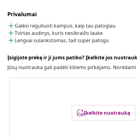
Privalumai
Galėsi reguliuoti kampus, kaip tau patogiau
Tvirtas audinys, kuris nesibraižo lauke
Lengvai sulankstomas, tad super patogu
Įsigijote prekę ir ji jums patiko? Įkelkite jos nuotrau
Jūsų nuotrauka gali padėti kitiems pirkėjams. Norėdami
Įkelkite nuotrauką