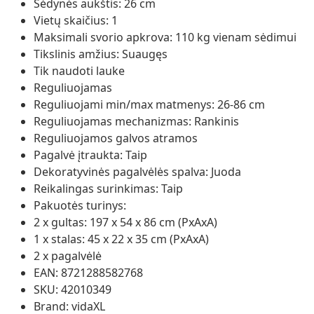
Sėdynės aukštis: 26 cm
Vietų skaičius: 1
Maksimali svorio apkrova: 110 kg vienam sėdimui
Tikslinis amžius: Suaugęs
Tik naudoti lauke
Reguliuojamas
Reguliuojami min/max matmenys: 26-86 cm
Reguliuojamas mechanizmas: Rankinis
Reguliuojamos galvos atramos
Pagalvė įtraukta: Taip
Dekoratyvinės pagalvėlės spalva: Juoda
Reikalingas surinkimas: Taip
Pakuotės turinys:
2 x gultas: 197 x 54 x 86 cm (PxAxA)
1 x stalas: 45 x 22 x 35 cm (PxAxA)
2 x pagalvėlė
EAN: 8721288582768
SKU: 42010349
Brand: vidaXL