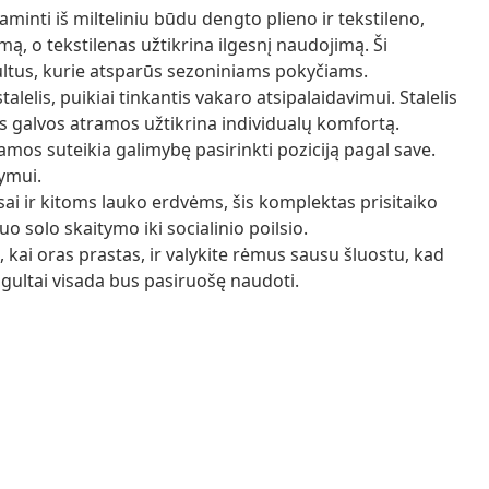
inti iš milteliniu būdu dengto plieno ir tekstileno,
mą, o tekstilenas užtikrina ilgesnį naudojimą. Ši
ultus, kurie atsparūs sezoniniams pokyčiams.
alelis, puikiai tinkantis vakaro atsipalaidavimui. Stalelis
os galvos atramos užtikrina individualų komfortą.
mos suteikia galimybę pasirinkti poziciją pagal save.
tymui.
asai ir kitoms lauko erdvėms, šis komplektas prisitaiko
nuo solo skaitymo iki socialinio poilsio.
 kai oras prastas, ir valykite rėmus sausu šluostu, kad
d gultai visada bus pasiruošę naudoti.