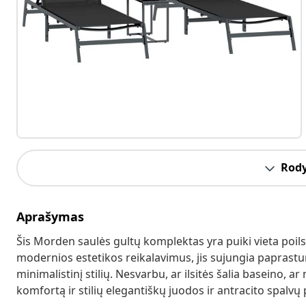
Rody
Aprašymas
Šis Morden saulės gultų komplektas yra puiki vieta poilsi
modernios estetikos reikalavimus, jis sujungia paprastum
minimalistinį stilių. Nesvarbu, ar ilsitės šalia baseino, 
komfortą ir stilių elegantiškų juodos ir antracito spalvų 