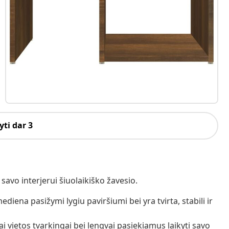
ti dar 3
savo interjerui šiuolaikiško žavesio.
iena pasižymi lygiu paviršiumi bei yra tvirta, stabili ir
 vietos tvarkingai bei lengvai pasiekiamus laikyti savo