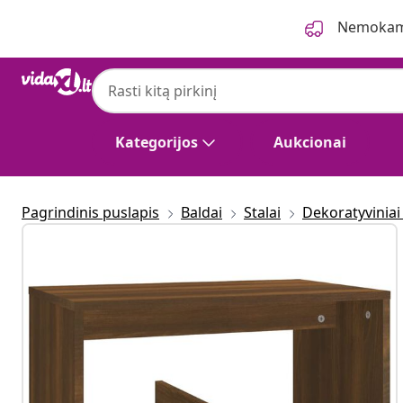
Ankstesnis
Kitas
Nemokama
Kategorijos
Aukcionai
Pagrindinis puslapis
Baldai
Stalai
Dekoratyviniai 