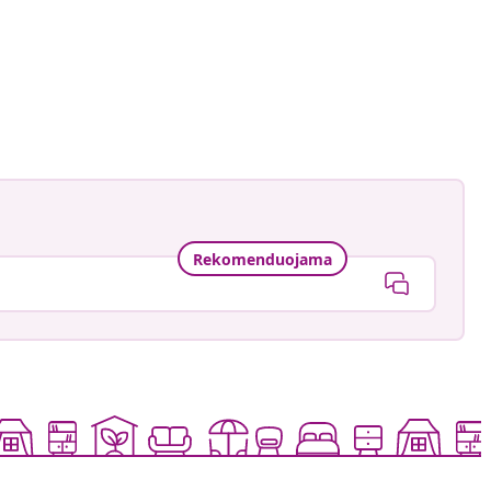
ade_
ė
Rekomenduojama