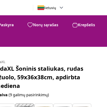
lietuvių
Paskyra
Norų sąrašas
Krepšelis
daXL
idaXL Šoninis staliukas, rudas
žuolo, 59x36x38cm, apdirbta
ediena
alva
(9 galimų pasirinkimų)