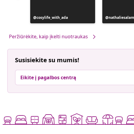
Įrašą
cosylife_with_ada
Įrašą
nathaliesala
paskelbė
paskelbė
Peržiūrėkite, kaip įkelti nuotraukas
Susisiekite su mumis!
Eikite į pagalbos centrą