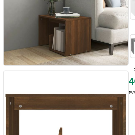
4
PVM