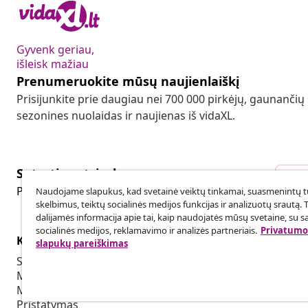
Gyvenk geriau,
išleisk mažiau
Prenumeruokite mūsų naujienlaiškį
Prisijunkite prie daugiau nei 700 000 pirkėjų, gaunančių
sezonines nuolaidas ir naujienas iš vidaXL.
Sutarties atsisakymas
Sut
Pateikite prašymą atsisakyti užsakymo.
Naudojame slapukus, kad svetainė veiktų tinkamai, suasmenintų tu
skelbimus, teiktų socialinės medijos funkcijas ir analizuotų srautą. 
dalijamės informacija apie tai, kaip naudojatės mūsų svetaine, su s
socialinės medijos, reklamavimo ir analizės partneriais.
Privatumo 
Klientų aptarnavimas
Verslas
slapukų pareiškimas
Sekti savo užsakymą
Partnerystė
Mano paskyra
Produkcija sk
Mokėjimas
Bendradarbia
Pristatymas