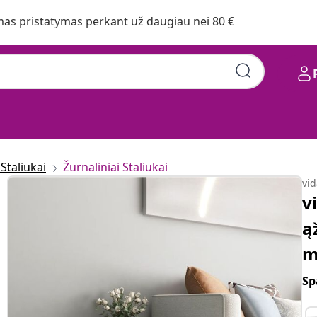
s pristatymas perkant už daugiau nei 80 €
Staliukai
Žurnaliniai Staliukai
vi
v
ą
m
Sp