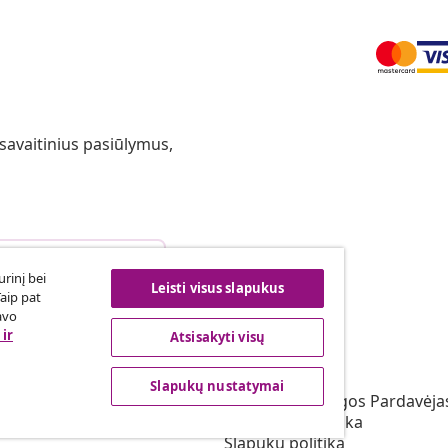
 savaitinius pasiūlymus,
arties atsisakymas
rinį bei
Leisti visus slapukus
Taip pat
avo
ir
Atsisakyti visų
vidaXL
s programa
Apie vidaXL
Slapukų nustatymai
irta vidaXL
Terminai ir sąlygos Pardavėja
vimas rinkodaros srityje
Privatumo politika
Slapukų politika