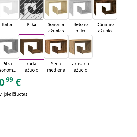
Balta
Pilka
Sonoma
Betono
Dūminio
ąžuolas
pilka
ąžuolo
Pilka
ruda
Sena
artisano
sonoma
ąžuolo
mediena
ąžuolo
ąžuolo
99
0
€
 įskaičiuotas