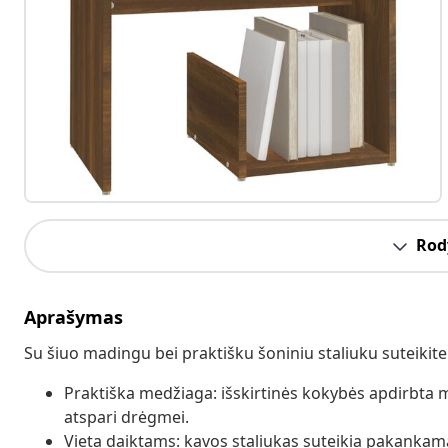
Rody
Aprašymas
Su šiuo madingu bei praktišku šoniniu staliuku suteikite 
Praktiška medžiaga: išskirtinės kokybės apdirbta med
atspari drėgmei.
Vieta daiktams: kavos staliukas suteikia pakankamai