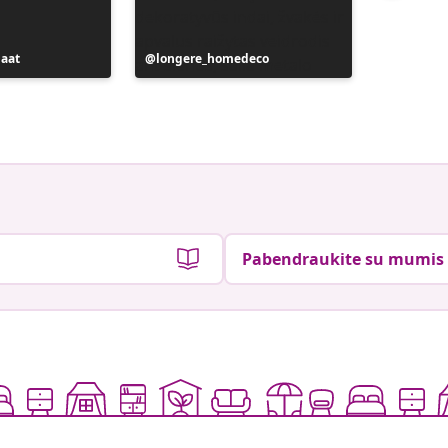
maat
Įrašą
longere_homedeco
Įrašą
_ania_m
paskelbė
paskelb
Pabendraukite su mumis