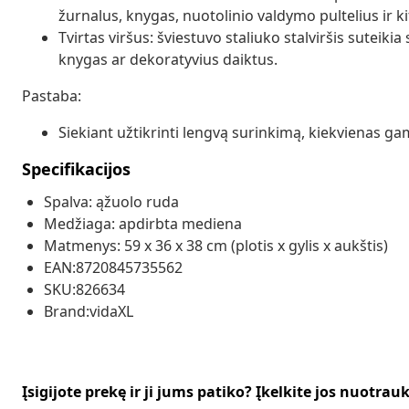
žurnalus, knygas, nuotolinio valdymo pultelius ir ki
Tvirtas viršus: šviestuvo staliuko stalviršis suteikia
knygas ar dekoratyvius daiktus.
Pastaba:
Siekiant užtikrinti lengvą surinkimą, kiekvienas g
Specifikacijos
Spalva: ąžuolo ruda
Medžiaga: apdirbta mediena
Matmenys: 59 x 36 x 38 cm (plotis x gylis x aukštis)
EAN:8720845735562
SKU:826634
Brand:vidaXL
Įsigijote prekę ir ji jums patiko? Įkelkite jos nuotrau