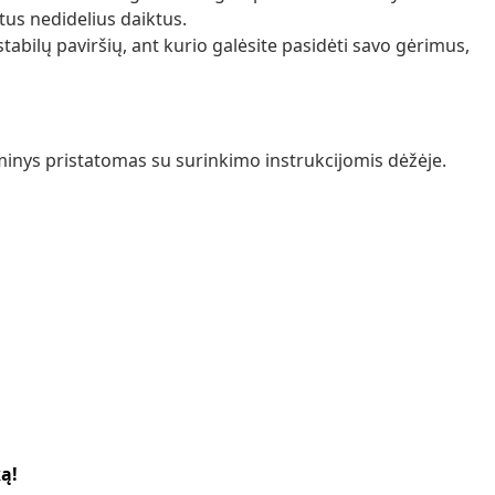
tus nedidelius daiktus.
 stabilų paviršių, ant kurio galėsite pasidėti savo gėrimus,
aminys pristatomas su surinkimo instrukcijomis dėžėje.
ką!