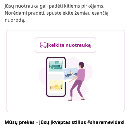
Jūsų nuotrauka gali padėti kitiems pirkėjams.
Norėdami pradėti, spustelėkite žemiau esančią
nuorodą.
Įkelkite nuotrauką
Mūsų prekės – jūsų įkvėptas stilius #sharemevidaxl