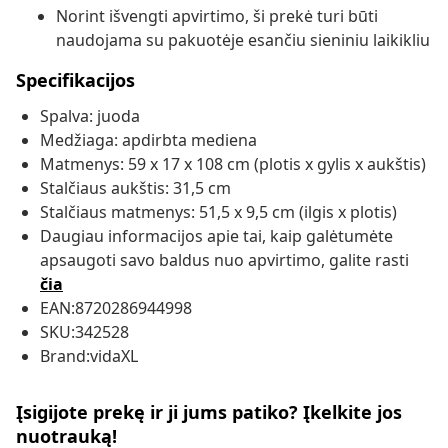
Norint išvengti apvirtimo, ši prekė turi būti
naudojama su pakuotėje esančiu sieniniu laikikliu
Specifikacijos
Spalva: juoda
Medžiaga: apdirbta mediena
Matmenys: 59 x 17 x 108 cm (plotis x gylis x aukštis)
Stalčiaus aukštis: 31,5 cm
Stalčiaus matmenys: 51,5 x 9,5 cm (ilgis x plotis)
Daugiau informacijos apie tai, kaip galėtumėte
apsaugoti savo baldus nuo apvirtimo, galite rasti
čia
EAN:8720286944998
SKU:342528
Brand:vidaXL
Įsigijote prekę ir ji jums patiko? Įkelkite jos
nuotrauką!