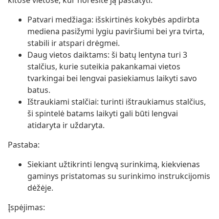
kitose vietose, kur norėsite ją pastatyti.
Patvari medžiaga: išskirtinės kokybės apdirbta
mediena pasižymi lygiu paviršiumi bei yra tvirta,
stabili ir atspari drėgmei.
Daug vietos daiktams: ši batų lentyna turi 3
stalčius, kurie suteikia pakankamai vietos
tvarkingai bei lengvai pasiekiamus laikyti savo
batus.
Ištraukiami stalčiai: turinti ištraukiamus stalčius,
ši spintelė batams laikyti gali būti lengvai
atidaryta ir uždaryta.
Pastaba:
Siekiant užtikrinti lengvą surinkimą, kiekvienas
gaminys pristatomas su surinkimo instrukcijomis
dėžėje.
Įspėjimas: